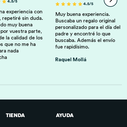
4.5/5
4.5/5
a experiencia con
Muy buena experiencia.
 repetiré sin duda.
Buscaba un regalo original
ido muy buena
personalizado para el día del
 por vuestra parte,
padre y encontré lo que
e la calidad de los
buscaba. Además el envío
s que no me ha
fue rapidísimo.
ara nada
echa
Raquel Mollá
TIENDA
AYUDA