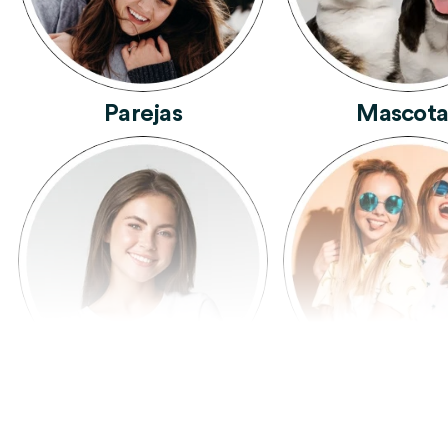
Parejas
Mascota
Mujeres
Amigas Y A