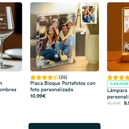
(35)
n
Placa Bloque Portafotos con
% EN OFER
Nombres
foto personalizada
Lámpara 
10.99
€
personal
El
9.
15.99
€
pr
or
er
15