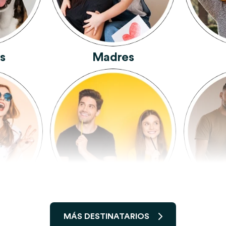
s
Madres
migos
Hermanos Y Hermanas
MÁS DESTINATARIOS