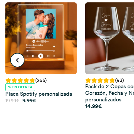
(265)
(93)
Pack de 2 Copas co
% EN OFERTA
Corazón, Fecha y 
Placa Spotify personalizada
personalizados
El
El
9.99
€
19.99
€
14.99
€
precio
precio
original
actual
era:
es:
19.99€.
9.99€.