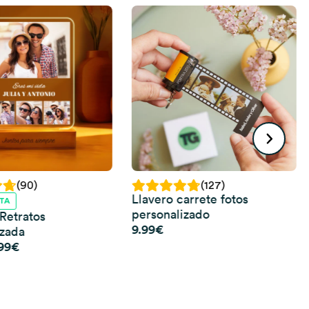
(90)
(127)
Llavero carrete fotos
TA
personalizado
Retratos
9.99
€
izada
El
99
€
ecio
precio
iginal
actual
a:
es:
.99€.
9.99€.