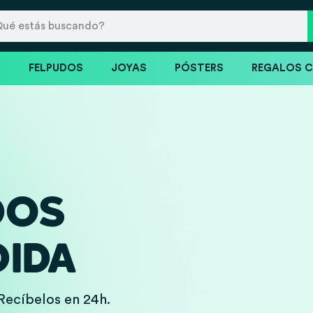
S
FELPUDOS
JOYAS
PÓSTERS
REGALOS 
DOS
IDA
Recíbelos en 24h.