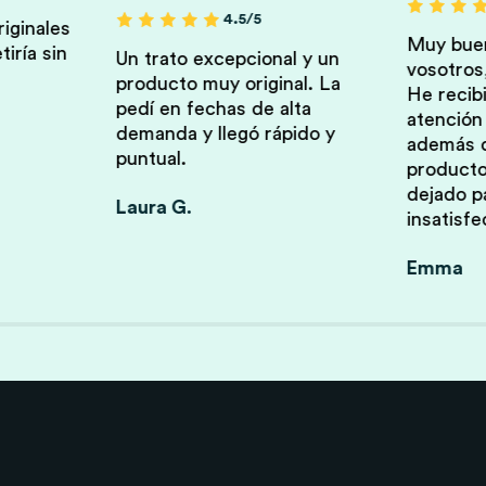
4.5/5
riginales
Muy buen
iría sin
Un trato excepcional y un
vosotros,
producto muy original. La
He recib
pedí en fechas de alta
atención
demanda y llegó rápido y
además d
puntual.
producto
dejado p
Laura G.
insatisf
Emma