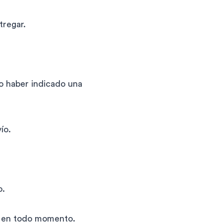
tregar.
 o haber indicado una
ío.
o.
a en todo momento.