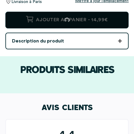
Mettre à jour l’emplacement
Livraison à
Paris
quantité
AJOUTER AU PANIER -
14,99€
de
Lampe
Portraits
Description du produit
personnalisée
PRODUITS SIMILAIRES
AVIS CLIENTS