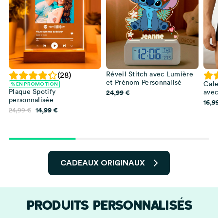
Réveil Stitch avec Lumière
(28)
et Prénom Personnalisé
Cal
% EN PROMOTION
Plaque Spotify
24,99
€
avec
in
personnalisée
16,9
Le
Le
14,99
€
24,99
€
prix
prix
initial
actuel
était :
est :
24,99 €.
14,99 €.
CADEAUX ORIGINAUX
PRODUITS PERSONNALISÉS