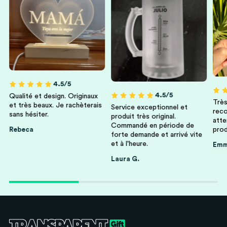
4.5/5
4.5/5
Qualité et design. Originaux
Très
et très beaux. Je rachèterais
Service exceptionnel et
reco
sans hésiter.
produit très original.
atte
Commandé en période de
Rebeca
prod
forte demande et arrivé vite
et à l'heure.
Em
Laura G.