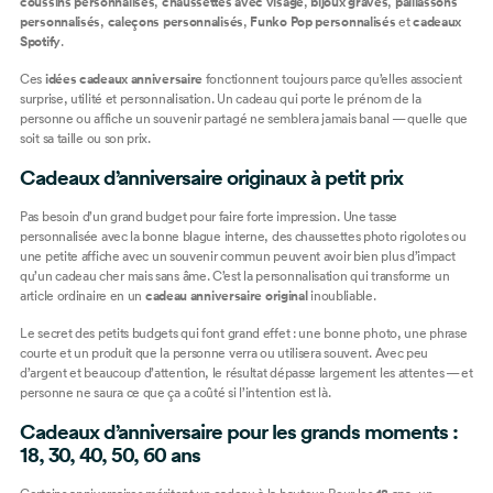
coussins personnalisés
,
chaussettes avec visage
,
bijoux gravés
,
paillassons
personnalisés
,
caleçons personnalisés
,
Funko Pop personnalisés
et
cadeaux
Spotify
.
Ces
idées cadeaux anniversaire
fonctionnent toujours parce qu’elles associent
surprise, utilité et personnalisation. Un cadeau qui porte le prénom de la
personne ou affiche un souvenir partagé ne semblera jamais banal — quelle que
soit sa taille ou son prix.
Cadeaux d’anniversaire originaux à petit prix
Pas besoin d’un grand budget pour faire forte impression. Une
tasse
personnalisée
avec la bonne blague interne, des
chaussettes photo
rigolotes ou
une petite
affiche
avec un souvenir commun peuvent avoir bien plus d’impact
qu’un cadeau cher mais sans âme. C’est la personnalisation qui transforme un
article ordinaire en un
cadeau anniversaire original
inoubliable.
Le secret des petits budgets qui font grand effet : une bonne photo, une phrase
courte et un produit que la personne verra ou utilisera souvent. Avec peu
d’argent et beaucoup d’attention, le résultat dépasse largement les attentes — et
personne ne saura ce que ça a coûté si l’intention est là.
Cadeaux d’anniversaire pour les grands moments :
18, 30, 40, 50, 60 ans