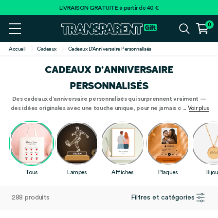
LIVRAISON GRATUITE à partir de 40 €
0
Accueil
Cadeaux
Cadeaux D’Anniversaire Personnalisés
CADEAUX D’ANNIVERSAIRE
PERSONNALISÉS
Des cadeaux d’anniversaire personnalisés qui surprennent vraiment —
des idées originales avec une touche unique, pour ne jamais offrir deux
... Voir plus
fois le même présent.
Que ce soit pour un anniversaire à 18 ans, 30 ans, 50
ans ou 60 ans : chez TransparentGift, tu trouveras le cadeau parfait pour les
femmes, les hommes, les mamans, les papas et les grands-parents. Des
lampes et affiches aux bijoux et tasses — crée un cadeau aussi unique que la
personne à qui tu l’offres.
Tous
Lampes
Affiches
Plaques
Bijo
288 produits
Filtres et catégories