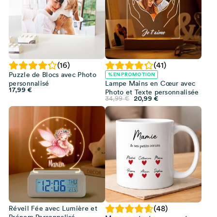
(16)
(41)
Puzzle de Blocs avec Photo
% EN PROMOTION
personnalisé
Lampe Mains en Cœur avec
17,99
€
Photo et Texte personnalisée
Le
Le
34,99
€
20,99
€
prix
prix
initial
actuel
était :
est :
34,99 €.
20,99 €.
Réveil Fée avec Lumière et
(48)
Prénom Personnalisé