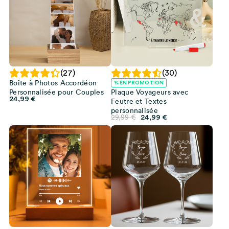
(27)
(30)
Boîte à Photos Accordéon
% EN PROMOTION
Personnalisée pour Couples
Plaque Voyageurs avec
24,99
€
Feutre et Textes
personnalisée
Le
Le
29,99
€
24,99
€
prix
prix
initial
actuel
était :
est :
29,99 €.
24,99 €.