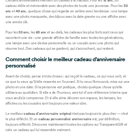
Certains anniversaires méritent un cadeau à la hauteur. Pour les
18 ans
, un
cadeau drôle et mémorable avec des photos de toute une jeunesse. Pour les
30
ans
et
40 ans
, quelque chose qui regarde en arrière avec tendresse : une
lampe
avec une photo marquante
, des
bijoux avec la date gravée
ou une
affiche avec
une année clé
.
Pour les
50 ans
, les
60 ans
et au-delà, les cadeaux les plus forts sont ceux qui
racontent une vie : une
grande affiche de famille
avec toutes les générations,
une
lampe avec une devise personnelle
ou un
coussin
avec une photo qui
résume tout. Des cadeaux qui se gardent, qui s’accrochent, qui restent.
Comment choisir le meilleur cadeau d’anniversaire
personnalisé
Avant de choisir, pense à trois choses : qui reçoit le cadeau, ce qui vous unit, et
ce que tu veux qu’il/elle ressente en l’ouvrant. Si tu veux l’émouvoir, mise sur une
photo et une date. Si la personne est pratique, choisis quelque chose qu’elle
utilisera au quotidien. Si elle a de l’humour, sers-toi d’une référence interne que
vous seul(e)s comprenez. Et si elle aime décorer son espace, les
lampes
, les
affiches
ou les
coussins
sont toujours une valeur sûre.
Le meilleur
cadeau d’anniversaire original
n’est pas toujours le plus cher — c’est
le plus réfléchi. Et un
cadeau personnalisé anniversaire
est, par définition,
toujours réfléchi. Découvre maintenant toutes les options sur
TransparentGift
et
crée un cadeau qui lui ressemble vraiment.