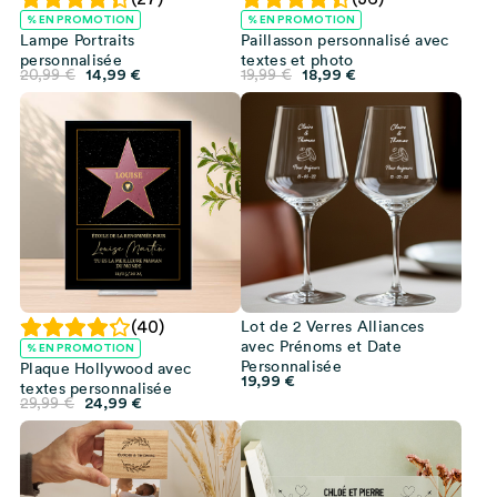
% EN PROMOTION
% EN PROMOTION
Lampe Portraits
Paillasson personnalisé avec
personnalisée
textes et photo
Le
Le
Le
Le
20,99
€
14,99
€
19,99
€
18,99
€
prix
prix
prix
prix
initial
actuel
initial
actuel
était :
est :
était :
est :
20,99 €.
14,99 €.
19,99 €.
18,99 €.
Lot de 2 Verres Alliances
(40)
avec Prénoms et Date
% EN PROMOTION
Personnalisée
Plaque Hollywood avec
19,99
€
textes personnalisée
Le
Le
29,99
€
24,99
€
prix
prix
initial
actuel
était :
est :
29,99 €.
24,99 €.