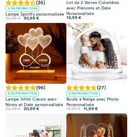
Lot de 2 Verres Colombes
(36)
avec Prénoms et Date
% EN PROMOTION
Personnalisée
Lampe Spotify personnalisée
19,99
€
Le
Le
34,99
€
30,99
€
prix
prix
initial
actuel
était :
est :
34,99 €.
30,99 €.
(96)
(27)
% EN PROMOTION
% EN PROMOTION
Lampe Infini Cœurs avec
Boule à Neige avec Photo
Noms et Date personnalisée
Personnalisée
Le
Le
Le
Le
34,99
€
20,99
€
14,99
€
11,99
€
prix
prix
prix
prix
initial
actuel
initial
actuel
était :
est :
était :
est :
34,99 €.
20,99 €.
14,99 €.
11,99 €.