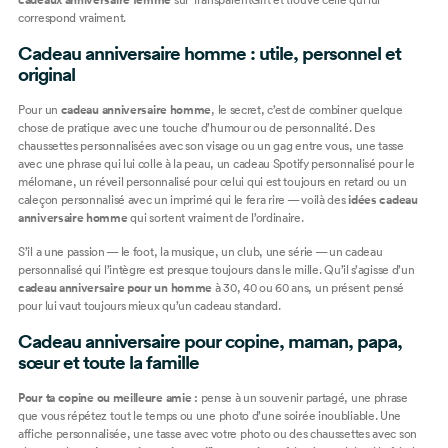
correspond vraiment.
Cadeau anniversaire homme : utile, personnel et
original
Pour un
cadeau anniversaire homme
, le secret, c’est de combiner quelque
chose de pratique avec une touche d’humour ou de personnalité.
Des
chaussettes personnalisées
avec son visage ou un gag entre vous, une
tasse
avec une phrase qui lui colle à la peau
, un
cadeau Spotify personnalisé
pour le
mélomane, un
réveil personnalisé
pour celui qui est toujours en retard ou un
caleçon personnalisé
avec un imprimé qui le fera rire — voilà des
idées cadeau
anniversaire homme
qui sortent vraiment de l’ordinaire.
S’il a une passion — le foot, la musique, un club, une série — un cadeau
personnalisé qui l’intègre est presque toujours dans le mille. Qu’il s’agisse d’un
cadeau anniversaire pour un homme
à 30, 40 ou 60 ans, un présent pensé
pour lui vaut toujours mieux qu’un cadeau standard.
Cadeau anniversaire pour copine, maman, papa,
sœur et toute la famille
Pour ta copine ou meilleure amie :
pense à un souvenir partagé, une phrase
que vous répétez tout le temps ou une photo d’une soirée inoubliable. Une
affiche personnalisée
, une
tasse avec votre photo
ou des
chaussettes avec son