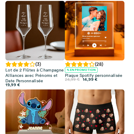
(3)
(28)
Lot de 2 Flûtes à Champagne
% EN PROMOTION
Alliances avec Prénoms et
Plaque Spotify personnalisée
Le
Le
24,99
€
14,99
€
Date Personnalisée
prix
prix
19,99
€
initial
actuel
était :
est :
24,99 €.
14,99 €.