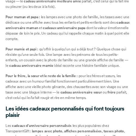
visage
— le
cadeau anniversaire meilleure amie
parfait, c’est celui qui la fait rire
ou pleurer (ou les deux à la fois).
Pour maman et papa :
les
lampes avec une photo de famille
, les
tasses avec une
dédicace
ou une
affiche avec tous les enfants et petits-enfants
sont des
cadeaux
anniversaire maman
et
cadeaux anniversaire papa
dont la valeur émotionnelle
dépasse de loin le prix. Un cadeau qui lui rappelle chaque matin à quel point elle
compte.
Pour mamie et papi :
qu’offrir à quelqu’un qui a déjà tout ? Quelque chose qui
n’existe qu’une seule fois. Une
lampe avec les prénoms de tous les petits-
enfants
, un
coussin avec la photo de famille
ou une
grande affiche de famille
—
le
cadeau anniversaire mamie
idéal raconte une histoire familiale unique.
Pour le frère, la sœur et le reste de la famille :
pour les frères et sœurs, les
cadeaux avec un humour familial fonctionnent particulièrement bien. Une
affiche avec une vieille photo gênante
, des
chaussettes avec son visage
ou une
tasse avec une blague interne
— le
cadeau anniversaire sœur
ou
frère
parfait,
c’est celui qui le/la fait rougir et rire en même temps.
Les idées cadeaux personnalisés qui font toujours
plaisir
Les
cadeaux d’anniversaire personnalisés
les plus populaires chez
TransparentGift :
lampes avec photo
,
affiches personnalisées
,
tasses photo
,