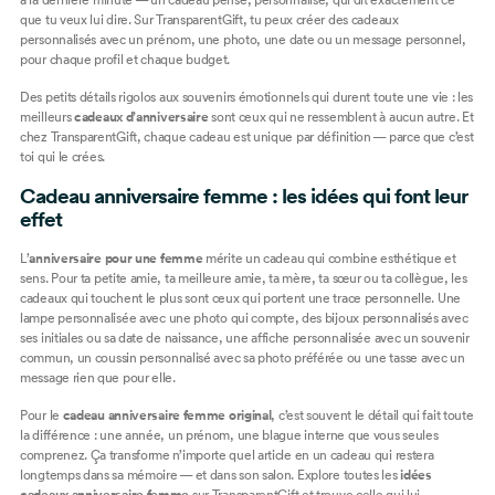
que tu veux lui dire. Sur TransparentGift, tu peux créer des
cadeaux
personnalisés
avec un prénom, une photo, une date ou un message personnel,
pour chaque profil et chaque budget.
Des petits détails rigolos aux souvenirs émotionnels qui durent toute une vie : les
meilleurs
cadeaux d’anniversaire
sont ceux qui ne ressemblent à aucun autre. Et
chez TransparentGift, chaque cadeau est unique par définition — parce que c’est
toi qui le crées.
Cadeau anniversaire femme : les idées qui font leur
effet
L’
anniversaire pour une femme
mérite un cadeau qui combine esthétique et
sens. Pour ta petite amie, ta meilleure amie, ta mère, ta sœur ou ta collègue, les
cadeaux qui touchent le plus sont ceux qui portent une trace personnelle. Une
lampe personnalisée
avec une photo qui compte, des
bijoux personnalisés
avec
ses initiales ou sa date de naissance, une
affiche personnalisée
avec un souvenir
commun, un
coussin personnalisé
avec sa photo préférée ou une
tasse avec un
message rien que pour elle
.
Pour le
cadeau anniversaire femme original
, c’est souvent le détail qui fait toute
la différence : une année, un prénom, une blague interne que vous seules
comprenez. Ça transforme n’importe quel article en un cadeau qui restera
longtemps dans sa mémoire — et dans son salon. Explore toutes les
idées
cadeaux anniversaire femme
sur TransparentGift et trouve celle qui lui