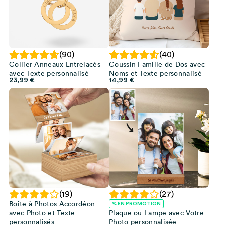
(90)
(40)
Collier Anneaux Entrelacés
Coussin Famille de Dos avec
avec Texte personnalisé
Noms et Texte personnalisé
23,99
€
14,99
€
(19)
(27)
Boîte à Photos Accordéon
% EN PROMOTION
avec Photo et Texte
Plaque ou Lampe avec Votre
personnalisés
Photo personnalisée