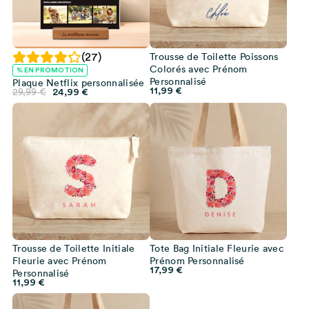
Trousse de Toilette Poissons
(27)
Colorés avec Prénom
% EN PROMOTION
Personnalisé
Plaque Netflix personnalisée
11,99
€
Le
Le
29,99
€
24,99
€
prix
prix
initial
actuel
était :
est :
29,99 €.
24,99 €.
Trousse de Toilette Initiale
Tote Bag Initiale Fleurie avec
Fleurie avec Prénom
Prénom Personnalisé
17,99
€
Personnalisé
11,99
€