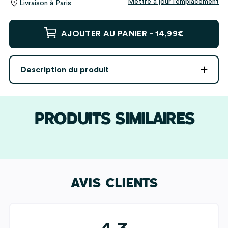
Mettre à jour l’emplacement
Livraison à
Paris
quantité
AJOUTER AU PANIER -
14,99€
de
Plaque
Spotify
Description du produit
personnalisée
PRODUITS SIMILAIRES
AVIS CLIENTS