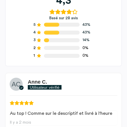
4,3
Basé sur 28 avis
5
43%
4
43%
3
14%
2
0%
1
0%
Anne C.
Utilisateur vérifié
Au top ! Comme sur le descriptif et livré à l'heure
Il y a 2 mois