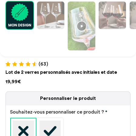
(63)
Noté
63
4.73
Lot de 2 verres personnalisés avec initiales et date
sur 5 basé
sur
19,99€
notations
client
Personnaliser le produit
Souhaitez-vous personnaliser ce produit ?
*