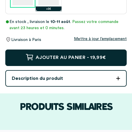
+5€
En stock
, livraison le
10-11 août
.
Passez votre commande
avant 23 heures et 0 minutes.
Mettre à jour l’emplacement
Livraison à
Paris
quantité
AJOUTER AU PANIER -
19,99€
de
Lot
de
Description du produit
2
verres
personnalisés
avec
PRODUITS SIMILAIRES
initiales
et
date