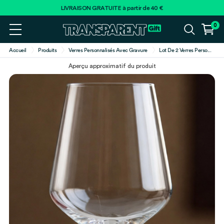
LIVRAISON GRATUITE à partir de 40 €
0
Accueil
Produits
Verres Personnalisés Avec Gravure
Lot De 2 Verres Perso
...
Aperçu approximatif du produit