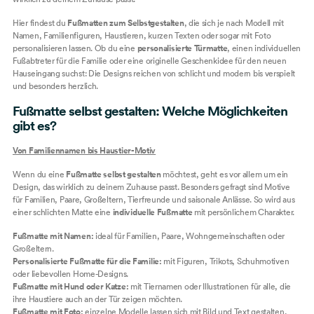
Hier findest du
Fußmatten zum Selbstgestalten
, die sich je nach Modell mit
Namen, Familienfiguren, Haustieren, kurzen Texten oder sogar mit Foto
personalisieren lassen. Ob du eine
personalisierte Türmatte
, einen individuellen
Fußabtreter für die Familie oder eine originelle Geschenkidee für den neuen
Hauseingang suchst: Die Designs reichen von schlicht und modern bis verspielt
und besonders herzlich.
Fußmatte selbst gestalten: Welche Möglichkeiten
gibt es?
Von Familiennamen bis Haustier-Motiv
Wenn du eine
Fußmatte selbst gestalten
möchtest, geht es vor allem um ein
Design, das wirklich zu deinem Zuhause passt. Besonders gefragt sind Motive
für Familien, Paare, Großeltern, Tierfreunde und saisonale Anlässe. So wird aus
einer schlichten Matte eine
individuelle Fußmatte
mit persönlichem Charakter.
Fußmatte mit Namen:
ideal für Familien, Paare, Wohngemeinschaften oder
Großeltern.
Personalisierte Fußmatte für die Familie:
mit Figuren, Trikots, Schuhmotiven
oder liebevollen Home-Designs.
Fußmatte mit Hund oder Katze:
mit Tiernamen oder Illustrationen für alle, die
ihre Haustiere auch an der Tür zeigen möchten.
Fußmatte mit Foto:
einzelne Modelle lassen sich mit Bild und Text gestalten,