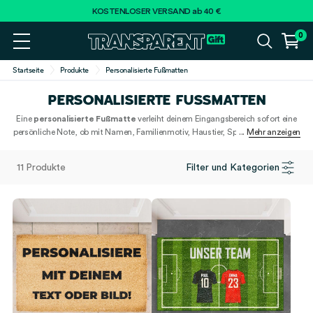
KOSTENLOSER VERSAND ab 40 €
0
Startseite
Produkte
Personalisierte Fußmatten
PERSONALISIERTE FUSSMATTEN
Eine
personalisierte Fußmatte
verleiht deinem Eingangsbereich sofort eine
persönliche Note, ob mit Namen, Familienmotiv, Haustier, Spruch oder je nach
... Mehr anzeigen
Modell sogar mit Foto. Entdecke
personalisierte Fußmatten
, die du ganz
einfach selbst gestalten und als originelle Türmatte für dein Zuhause, zum
11 Produkte
Filter und Kategorien
Umzug oder als Geschenk bestellen kannst.