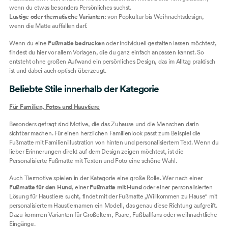
wenn du etwas besonders Persönliches suchst.
Lustige oder thematische Varianten:
von Popkultur bis Weihnachtsdesign,
wenn die Matte auffallen darf.
Wenn du eine
Fußmatte bedrucken
oder individuell gestalten lassen möchtest,
findest du hier vor allem Vorlagen, die du ganz einfach anpassen kannst. So
entsteht ohne großen Aufwand ein persönliches Design, das im Alltag praktisch
ist und dabei auch optisch überzeugt.
Beliebte Stile innerhalb der Kategorie
Für Familien, Fotos und Haustiere
Besonders gefragt sind Motive, die das Zuhause und die Menschen darin
sichtbar machen. Für einen herzlichen Familienlook passt zum Beispiel die
Fußmatte mit Familienillustration von hinten und personalisiertem Text
. Wenn du
lieber Erinnerungen direkt auf dem Design zeigen möchtest, ist die
Personalisierte Fußmatte mit Texten und Foto
eine schöne Wahl.
Auch Tiermotive spielen in der Kategorie eine große Rolle. Wer nach einer
Fußmatte für den Hund
, einer
Fußmatte mit Hund
oder einer personalisierten
Lösung für Haustiere sucht, findet mit der
Fußmatte „Willkommen zu Hause“ mit
personalisiertem Haustiernamen
ein Modell, das genau diese Richtung aufgreift.
Dazu kommen Varianten für Großeltern, Paare, Fußballfans oder weihnachtliche
Eingänge.