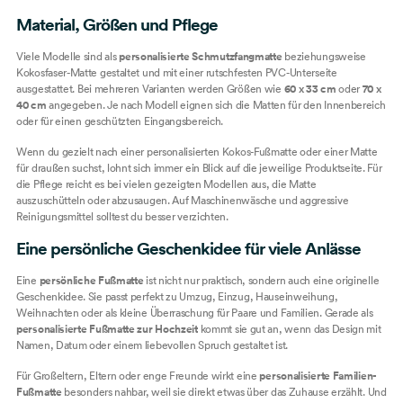
Material, Größen und Pflege
Viele Modelle sind als
personalisierte Schmutzfangmatte
beziehungsweise
Kokosfaser-Matte gestaltet und mit einer rutschfesten PVC-Unterseite
ausgestattet. Bei mehreren Varianten werden Größen wie
60 x 33 cm
oder
70 x
40 cm
angegeben. Je nach Modell eignen sich die Matten für den Innenbereich
oder für einen geschützten Eingangsbereich.
Wenn du gezielt nach einer personalisierten Kokos-Fußmatte oder einer Matte
für draußen suchst, lohnt sich immer ein Blick auf die jeweilige Produktseite. Für
die Pflege reicht es bei vielen gezeigten Modellen aus, die Matte
auszuschütteln oder abzusaugen. Auf Maschinenwäsche und aggressive
Reinigungsmittel solltest du besser verzichten.
Eine persönliche Geschenkidee für viele Anlässe
Eine
persönliche Fußmatte
ist nicht nur praktisch, sondern auch eine originelle
Geschenkidee. Sie passt perfekt zu Umzug, Einzug, Hauseinweihung,
Weihnachten oder als kleine Überraschung für Paare und Familien. Gerade als
personalisierte Fußmatte zur Hochzeit
kommt sie gut an, wenn das Design mit
Namen, Datum oder einem liebevollen Spruch gestaltet ist.
Für Großeltern, Eltern oder enge Freunde wirkt eine
personalisierte Familien-
Fußmatte
besonders nahbar, weil sie direkt etwas über das Zuhause erzählt. Und