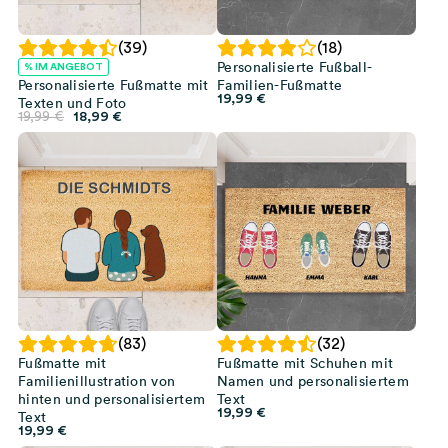
(39)
(18)
Personalisierte Fußball-
% IM ANGEBOT
Personalisierte Fußmatte mit
Familien-Fußmatte
19,99
€
Texten und Foto
Ursprünglicher
Aktueller
19,99
€
18,99
€
Preis
Preis
war:
ist:
19,99 €
18,99 €.
(83)
(32)
Fußmatte mit
Fußmatte mit Schuhen mit
Familienillustration von
Namen und personalisiertem
hinten und personalisiertem
Text
19,99
€
Text
19,99
€