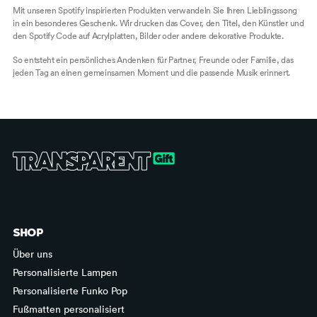
Mit unseren Spotify inspirierten Produkten verwandeln Sie Ihren Lieblingssong
in ein besonderes Geschenk. Wir drucken das Cover, den Titel, den Künstler und
den Spotify Code auf Acrylplatten, Bilder oder andere dekorative Produkte.
So entsteht ein persönliches Andenken für Partner, Freunde oder Familie, das
jeden Tag an einen gemeinsamen Moment und die passende Musik erinnert.
SHOP
Über uns
Personalisierte Lampen
Personalisierte Funko Pop
Fußmatten personalisiert