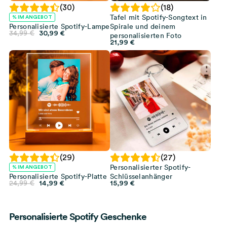
(30)
(18)
Tafel mit Spotify-Songtext in
% IM ANGEBOT
Personalisierte Spotify-Lampe
Spirale und deinem
Ursprünglicher
Aktueller
34,99
€
30,99
€
personalisierten Foto
Preis
Preis
21,99
€
war:
ist:
34,99 €
30,99 €.
(29)
(27)
Personalisierter Spotify-
% IM ANGEBOT
Personalisierte Spotify-Platte
Schlüsselanhänger
Ursprünglicher
Aktueller
24,99
€
14,99
€
15,99
€
Preis
Preis
war:
ist:
24,99 €
14,99 €.
Personalisierte Spotify Geschenke