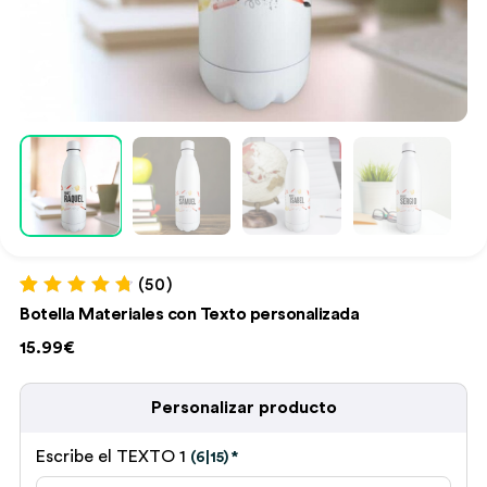
(50)
Valorado con
50
Botella Materiales con Texto personalizada
4.84
de 5 en
base a
15.99€
valoraciones
de clientes
Personalizar producto
Escribe el TEXTO 1
(6|15)
*