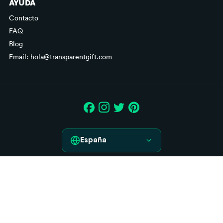
AYUDA
Contacto
FAQ
Blog
Email: hola@transparentgift.com
España
España
Aviso legal
France
Condiciones generales de contratación
Italia
Derecho de desistimiento