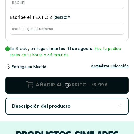
Escribe el TEXTO 2
(26|30)
*
En Stock
, entrega el
martes, 11 de agosto
.
Haz tu pedido
antes de 21 horas y 56 minutos.
Actualizar ubicación
Entrega en
Madrid
Botella
AÑADIR AL CARRITO -
15.99€
Materiales
con
Texto
Descripción del producto
personalizada
cantidad