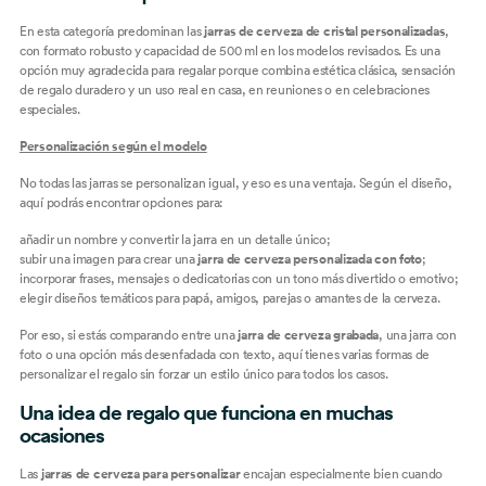
En esta categoría predominan las
jarras de cerveza de cristal personalizadas
,
con formato robusto y capacidad de 500 ml en los modelos revisados. Es una
opción muy agradecida para regalar porque combina estética clásica, sensación
de regalo duradero y un uso real en casa, en reuniones o en celebraciones
especiales.
Personalización según el modelo
No todas las jarras se personalizan igual, y eso es una ventaja. Según el diseño,
aquí podrás encontrar opciones para:
añadir un nombre y convertir la jarra en un detalle único;
subir una imagen para crear una
jarra de cerveza personalizada con foto
;
incorporar frases, mensajes o dedicatorias con un tono más divertido o emotivo;
elegir diseños temáticos para papá, amigos, parejas o amantes de la cerveza.
Por eso, si estás comparando entre una
jarra de cerveza grabada
, una jarra con
foto o una opción más desenfadada con texto, aquí tienes varias formas de
personalizar el regalo sin forzar un estilo único para todos los casos.
Una idea de regalo que funciona en muchas
ocasiones
Las
jarras de cerveza para personalizar
encajan especialmente bien cuando