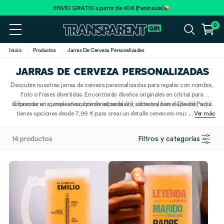
ENVÍO GRATIS a partir de 40€ (Península)
0
Inicio
Productos
Jarras De Cerveza Personalizadas
JARRAS DE CERVEZA PERSONALIZADAS
Descubre nuestras jarras de cerveza personalizadas para regalar con nombre,
foto o frases divertidas. Encontrarás diseños originales en cristal para
sorprender en cumpleaños, brindis especiales y sobre todo en el Día del Padre.
Si buscas una jarra cerveza personalizada útil, vistosa y bien de precio, aquí
tienes opciones desde 7,99 € para crear un detalle cervecero mucho más
... Ver más
personal.
14 productos
Filtros y categorías