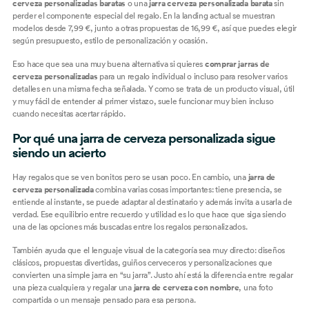
cerveza personalizadas baratas
o una
jarra cerveza personalizada barata
sin
perder el componente especial del regalo. En la landing actual se muestran
modelos desde 7,99 €, junto a otras propuestas de 16,99 €, así que puedes elegir
según presupuesto, estilo de personalización y ocasión.
Eso hace que sea una muy buena alternativa si quieres
comprar jarras de
cerveza personalizadas
para un regalo individual o incluso para resolver varios
detalles en una misma fecha señalada. Y como se trata de un producto visual, útil
y muy fácil de entender al primer vistazo, suele funcionar muy bien incluso
cuando necesitas acertar rápido.
Por qué una jarra de cerveza personalizada sigue
siendo un acierto
Hay regalos que se ven bonitos pero se usan poco. En cambio, una
jarra de
cerveza personalizada
combina varias cosas importantes: tiene presencia, se
entiende al instante, se puede adaptar al destinatario y además invita a usarla de
verdad. Ese equilibrio entre recuerdo y utilidad es lo que hace que siga siendo
una de las opciones más buscadas entre los regalos personalizados.
También ayuda que el lenguaje visual de la categoría sea muy directo: diseños
clásicos, propuestas divertidas, guiños cerveceros y personalizaciones que
convierten una simple jarra en “su jarra”. Justo ahí está la diferencia entre regalar
una pieza cualquiera y regalar una
jarra de cerveza con nombre
, una foto
compartida o un mensaje pensado para esa persona.