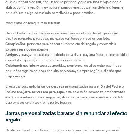
quieres regalar algo útil, con un toque personal y que además tenga gracia al
abrirlo. Son una opción muy popular para quienes buscan un detalle diferente,
pero sin irse a algo demasiado complicado o poco práctico.
Momentos en los que más triunfan
Día del Padre
: una de las búsquedas más claras dentro de la categoría, con
diseños pensados para papá, mensajes cariñosos y modelos con foto.
Cumpleaños
: perfectas para brindar el mismo día del regalo y convertir la
sorpresa en algo memorable.
Amigos y parejas
: si quieres una dedicatoria divertida, una frase con complicidad
o una foto especial, este formato funciona muy bien.
Celebraciones informales
: despedidas, reuniones, detalles entre padrinos o
pequeños regalos de boda con aire cervecero, siempre según el diseño que
mejor encaje.
Si estabas buscando
jarras de cerveza personalizadas para el Día del Padre
o
incluso una
jarra cervecera para papá
, esta colección concentra precisamente
ese tipo de intención de compra: regalos con mensaje, con nombre o con foto
para emocionar y hacer reír a partes iguales.
Jarras personalizadas baratas sin renunciar al efecto
regalo
Dentro de la categoría también hay opciones para quienes buscan
jarras de