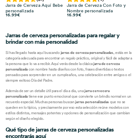
Jarra de Cerveza Aquí Bebe
Jarra de Cerveza Con Foto y
personalizada
Nombre personalizada
16.99
€
16.99
€
Jarras de cerveza personalizadas para regalar y
brindar con más personalidad
Si has llegado hasta aquí buscando
jarras de cerveza personalizadas
, estás en la
categoría adecuada para encontrar un regalo práctico, original y fácil de adaptar a
la persona que lo va a recibir. Aquí verás desde la clásica
jarra de cerveza
personalizada
con nombre hasta diseños con foto, frases divertidas o textos
pensados para sorprender en un cumpleaños, una celebración entre amigos o el
siempre exitoso Día del Padre.
Además de ser un detalle útil para el día a día, una
jarra cervecera
personalizada
tiene ese punto emocional que convierte un brindis normal en un
recuerdo especial. Muchas personas buscan
jarras personalizadas
que no se
queden en lo típico, y precisamente por eso esta selección reúne modelos con
estilos distintos, mensajes potentes y opciones de personalización que cambian
según el diseño elegido.
Qué tipo de jarras de cerveza personalizadas
encontrarás aquí