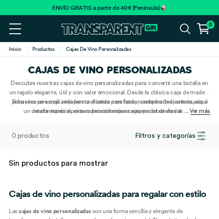
ENVÍO GRATIS a partir de 40€ (Península)
0
Inicio
Productos
Cajas De Vino Personalizadas
CAJAS DE VINO PERSONALIZADAS
Descubre nuestras cajas de vino personalizadas para convertir una botella en
un regalo elegante, útil y con valor emocional. Desde la clásica caja de madera
Si buscas una caja vino personalizada para boda, cumpleaños, aniversario o
para vino personalizada hasta diseños con foto, nombre o dedicatoria, aquí
un detalle especial, esta colección reúne cajas para botellas de vino
encontrarás opciones pensadas para sorprender de verdad.
... Ver más
personalizadas con un acabado cuidado y listas para acompañar cada brindis
con un recuerdo único.
0 productos
Filtros y categorías
Sin productos para mostrar
Cajas de vino personalizadas para regalar con estilo
Las
cajas de vino personalizadas
son una forma sencilla y elegante de