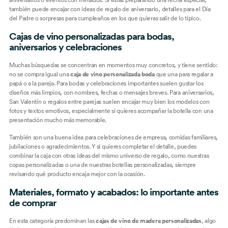
también puede encajar con ideas de
regalo de aniversario
, detalles para
el Día
del Padre
o sorpresas para
cumpleaños
en los que quieras salir de lo típico.
Cajas de vino personalizadas para bodas,
aniversarios y celebraciones
Muchas búsquedas se concentran en momentos muy concretos, y tiene sentido:
no se compra igual una
caja de vino personalizada boda
que una para regalar a
papá o a la pareja. Para bodas y celebraciones importantes suelen gustar los
diseños más limpios, con nombres, fechas o mensajes breves. Para aniversarios,
San Valentín o regalos entre parejas suelen encajar muy bien los modelos con
fotos y textos emotivos, especialmente si quieres acompañar la botella con una
presentación mucho más memorable.
También son una buena idea para celebraciones de empresa, comidas familiares,
jubilaciones o agradecimientos. Y si quieres completar el detalle, puedes
combinar la caja con otras ideas del mismo universo de regalo, como nuestras
copas personalizadas
o una de nuestras
botellas personalizadas
, siempre
revisando qué producto encaja mejor con la ocasión.
Materiales, formato y acabados: lo importante antes
de comprar
En esta categoría predominan las
cajas de vino de madera personalizadas
, algo