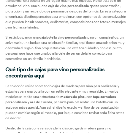
transformar una botella en un regalo mucho más especial. No se trata solo de
envolver el vino: una buena
caja de vino personalizada
aporta presentación,
protección y un recuerdo que permanece después del brindis. En esta categoría
encontrarás diseños pensados para emocionar, con opciones de personalización
que pueden incluir nombres, dedicatorias, composiciones con fotos o mensajes
para fechas señaladas.
Si estás buscando una
caja botella vino personalizada
para un cumpleaños, un
aniversario, una boda o una celebración familiar, aquí tienes una selección muy
orientada al regalo. Son propuestas con una estética cuidada y con ese punto
personal que hace que una botella deje de ser un detalle correcto para
convertirse en un detalle inolvidable.
Qué tipo de cajas para vino personalizadas
encontrarás aquí
La colección reúne sobre todo
cajas de madera para vino personalizadas
y
estuches para una botella con un estilo elegante y muy regalable. En varios
modelos se repite una estructura de
madera de pino
, con
tapa corredera
personalizada
y
asa de cuerda
, pensada para presentar una botella con un
acabado más especial. Aun así, el diseño exacto y el tipo de personalización
pueden cambiar según el modelo, por lo que conviene revisar cada ficha antes
de decidir.
Dentro de la categoría verás desde la clásica
caja de madera para vino