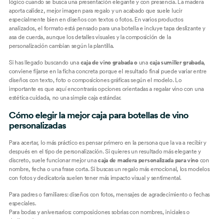
lógico cuando se busca una presentación elegante y con presencia. La madera
aporta calidez, mejor imagen para regalo y un acabado que suele lucir
especialmente bien en diseños con textos o fotos. En varios productos
analizados, el formato está pensado para una botella e incluye tapa deslizante y
asa de cuerda, aunque los detalles visuales y la composición de la
personalización cambian según la plantilla.
Si has llegado buscando una
caja de vino grabada o
una
caja sumiller grabada
,
conviene fijarse en la ficha concreta porque el resultado final puede variar entre
diseños con texto, foto o composiciones gráficas según el modelo. Lo
importante es que aquí encontrarás opciones orientadas a regalar vino con una
estética cuidada, no una simple caja estándar.
Cómo elegir la mejor caja para botellas de vino
personalizadas
Para acertar, lo más práctico es pensar primero en la persona que la va a recibir y
después en el tipo de personalización. Si quieres un resultado más elegante y
discreto, suele funcionar mejor una
caja de madera personalizada para vino
con
nombre, fecha o una frase corta. Si buscas un regalo más emocional, los modelos
con fotos y dedicatoria suelen tener más impacto visual y sentimental.
Para padres o familiares: diseños con fotos, mensajes de agradecimiento o fechas
especiales.
Para bodas y aniversarios: composiciones sobrias con nombres, iniciales o