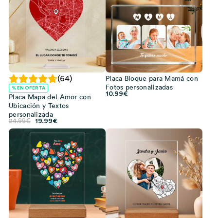
Placa Bloque para Mamá con
(64)
Fotos personalizadas
% EN OFERTA
10.99
€
Placa Mapa del Amor con
Ubicación y Textos
personalizada
El
El
24.99
€
19.99
€
precio
precio
original
actual
era:
es:
24.99€.
19.99€.