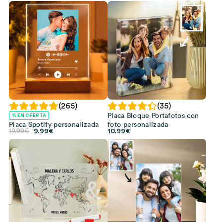
(265)
(35)
Placa Bloque Portafotos con
% EN OFERTA
Placa Spotify personalizada
foto personalizada
El
El
19.99
€
9.99
€
10.99
€
precio
precio
original
actual
era:
es:
19.99€.
9.99€.