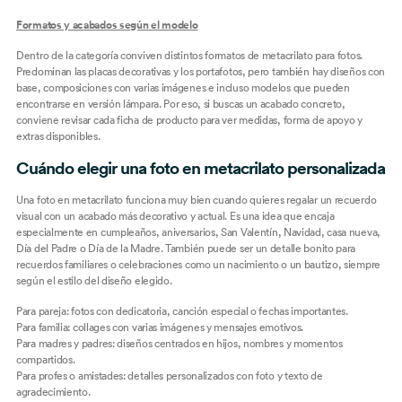
Formatos y acabados según el modelo
Dentro de la categoría conviven distintos formatos de metacrilato para fotos.
Predominan las placas decorativas y los portafotos, pero también hay diseños con
base, composiciones con varias imágenes e incluso modelos que pueden
encontrarse en versión lámpara. Por eso, si buscas un acabado concreto,
conviene revisar cada ficha de producto para ver medidas, forma de apoyo y
extras disponibles.
Cuándo elegir una foto en metacrilato personalizada
Una foto en metacrilato funciona muy bien cuando quieres regalar un recuerdo
visual con un acabado más decorativo y actual. Es una idea que encaja
especialmente en cumpleaños, aniversarios, San Valentín, Navidad, casa nueva,
Día del Padre o Día de la Madre. También puede ser un detalle bonito para
recuerdos familiares o celebraciones como un nacimiento o un bautizo, siempre
según el estilo del diseño elegido.
Para pareja: fotos con dedicatoria, canción especial o fechas importantes.
Para familia: collages con varias imágenes y mensajes emotivos.
Para madres y padres: diseños centrados en hijos, nombres y momentos
compartidos.
Para profes o amistades: detalles personalizados con foto y texto de
agradecimiento.