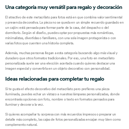
Una categoría muy versátil para regalo y decoración
El atractivo de este metacrilato para fotos está en que combina valor sentimental
y presencia decorativa. La pieza no se queda en un simple recuerdo guardado en
un cajón: está pensada para formar parte de la casa, del despacho o del
dormitorio. Según el diseño, puedes optar por propuestas más románticas,
minimalistas, divertidas o familiares, con una sola imagen protagonista o con
varias fotos que cuenten una historia completa.
Además, muchas personas llegan a esta categoría buscando algo más visual y
duradero que otros formatos tradicionales. Por eso, una foto en metacrilato
personalizada suele ser una elección acertada cuando quieres destacar una
imagen especial y convertirla en un objeto decorativo con personalidad.
Ideas relacionadas para completar tu regalo
Si te gusta el efecto decorativo del metacrilato pero prefieres una pieza
iluminada, puedes echar un vistazo a nuestras
lámparas personalizadas
, donde
encontrarás opciones con foto, nombre o texto en formatos pensados para
iluminar y decorar a la vez.
Si quieres acompañar tu sorpresa con más recuerdos impresos o preparar un
detalle más completo, las
cajas de fotos personalizadas
encajan muy bien como
complemento natural.