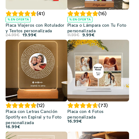
(41)
(16)
% EN OFERTA
% EN OFERTA
Placa Viajeros con Rotulador
Placa o Lámpara con Tu Foto
y Textos personalizada
personalizada
El
El
El
El
24.99
€
19.99
€
11.99
€
9.99
€
precio
precio
precio
precio
original
actual
original
actual
era:
es:
era:
es:
24.99€.
19.99€.
11.99€.
9.99€.
(12)
(73)
Placa con Letras Canción
Placa con 4 Fotos
Spotify en Espiral y tu Foto
personalizada
16.99
€
personalizada
16.99
€