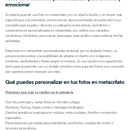
emocionar
Si estás buscando una foto en metacrilato con un diseño bonito y un toque más
especial que una impresión convencional, aquí encontrarás una selección muy
completa para regalar y decorar. La categoría reúne placas, portafotos y
composiciones personalizadas en metacrilato con estilos muy variados:
románticos, familiares, para mamá, para papá, para profes o para celebrar fechas
señaladas.
Estas fotos en metacrilato personalizadas destacan por su acabado limpio, su
presencia decorativa y la posibilidad de adaptar el diseño con imágenes,
nombres, dedicatorias o frases según el modelo. Es una opción muy agradecida
tanto para sorprender con un detalle emotivo como para dar forma a un recuerdo
que apetezca tener siempre a la vista.
Qué puedes personalizar en tus fotos en metacrilato
Opciones que más se repiten en la categoría
Una foto principal o varias fotos en formato collage.
Nombres, fechas, frases cortas o mensajes dedicados.
Diseños temáticos inspirados en música, redes sociales, familia o momentos
especiales.
Presentaciones pensadas para estanterías, escritorios, mesitas de noche o
rincones decorativos.