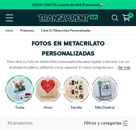
ENVÍO GRATIS a partir de 40€ (Península)
0
Inicio
Productos
Fotos En Metacrilato Personalizadas
FOTOS EN METACRILATO
PERSONALIZADAS
Descubre tu foto en metacrilato personalizada para regalar o decorar con un
acabado moderno, brillante y muy especial. En esta categoría encontrarás
... Ver más
placas y portafotos con una o varias imágenes, nombres y textos para crear
recuerdos únicos para pareja, familia, madres, padres o profesores.
Todos
Amor
Familia
Más Diseños
33 productos
Filtros y categorías