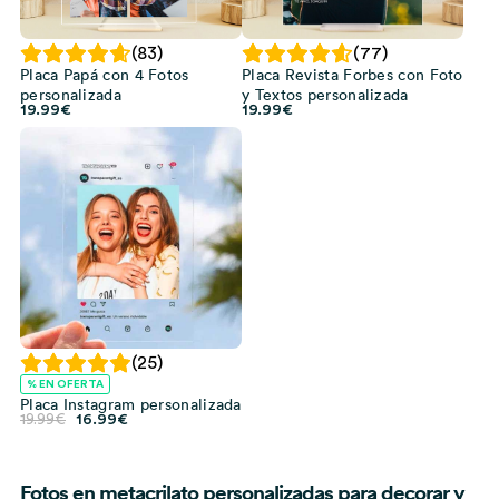
(83)
(77)
Placa Papá con 4 Fotos
Placa Revista Forbes con Foto
personalizada
y Textos personalizada
19.99
€
19.99
€
(25)
% EN OFERTA
Placa Instagram personalizada
El
El
19.99
€
16.99
€
precio
precio
original
actual
era:
es:
19.99€.
16.99€.
Fotos en metacrilato personalizadas para decorar y