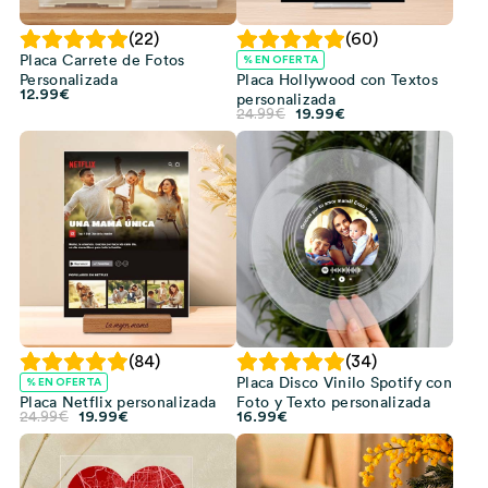
(22)
(60)
Placa Carrete de Fotos
% EN OFERTA
Personalizada
Placa Hollywood con Textos
12.99
€
personalizada
El
El
24.99
€
19.99
€
precio
precio
original
actual
era:
es:
24.99€.
19.99€.
(84)
(34)
Placa Disco Vinilo Spotify con
% EN OFERTA
Placa Netflix personalizada
Foto y Texto personalizada
El
El
24.99
€
19.99
€
16.99
€
precio
precio
original
actual
era:
es:
24.99€.
19.99€.