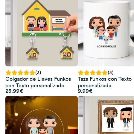
era:
es:
25.99€.
14.99€.
(3)
(3)
Colgador de Llaves Funkos
Taza Funkos con Texto
con Texto personalizado
personalizada
25.99
€
9.99
€