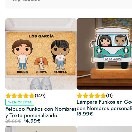
(149)
(11)
Lámpara Funkos en Co
% EN OFERTA
con Nombres personal
Felpudo Funkos con Nombres
15.99
€
y Texto personalizado
El
El
14.99
€
25.99
€
precio
precio
original
actual