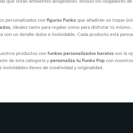
las que crean ambientes acogedores. Incluso los colgadores de 
os personalizados con
figuras Funko
que añadirán un toque úni
zados
, ideales tanto para regalar como para disfrutar tú mismo
lia con un detalle dulce e inolvidable. Cada producto está pen
 nuestros productos con
funkos personalizados baratos
son la op
uste de esta categoría y
personaliza tu Funko Pop
con nosotro
nolvidables llenos de creatividad y originalidad.