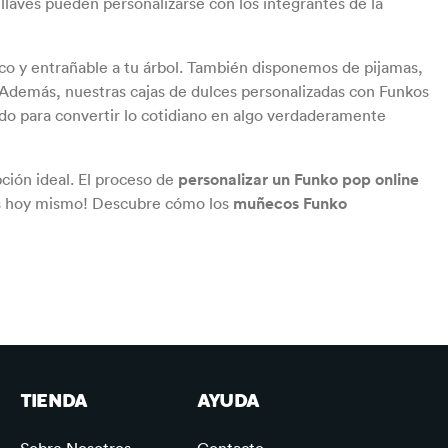
llaves pueden personalizarse con los integrantes de la
co y entrañable a tu árbol. También disponemos de pijamas,
. Además, nuestras cajas de dulces personalizadas con Funkos
sado para convertir lo cotidiano en algo verdaderamente
ción ideal. El proceso de
personalizar un Funko pop online
s hoy mismo! Descubre cómo los
muñecos Funko
TIENDA
AYUDA
Sobre Nosotros
Contacto