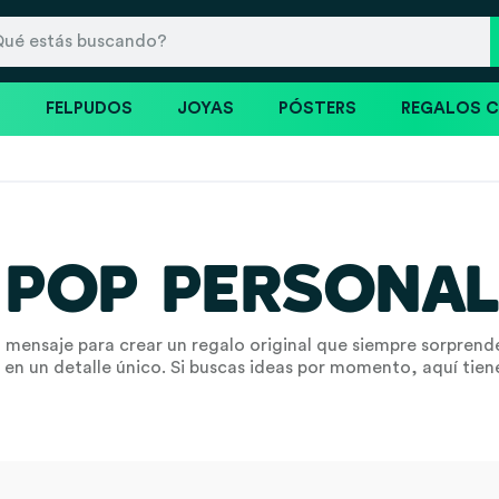
S
FELPUDOS
JOYAS
PÓSTERS
REGALOS 
 POP PERSONAL
ensaje para crear un regalo original que siempre sorprende. 
 en un detalle único. Si buscas ideas por momento, aquí tien
y
Cumpleaños
. Para un regalo “en pareja”, visita
regalos para 