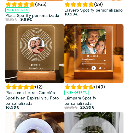
(265)
(59)
Llavero Spotify personalizado
% EN OFERTA
10.99
€
Placa Spotify personalizada
El
El
19.99
€
9.99
€
precio
precio
original
actual
era:
es:
19.99€.
9.99€.
(12)
(149)
Placa con Letras Canción
% EN OFERTA
Spotify en Espiral y tu Foto
Lámpara Spotify
personalizada
personalizada
El
El
16.99
€
29.99
€
25.99
€
precio
precio
original
actual
era:
es:
29.99€.
25.99€.