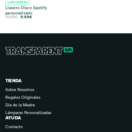
% EN OFERTA
Llavero Disco Spotify
personalizado
El
El
10.99
€
9.99
€
precio
precio
original
actual
era:
es:
10.99€.
9.99€.
TIENDA
Sobre Nosotros
Regalos Originales
Día de la Madre
Lámparas Personalizadas
AYUDA
Contacto