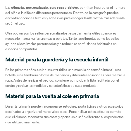
Las
etiquetas personalizadas para ropa y objetos
permiten incorporar el nombre
del niño o la niña en diferentes pertenencias. Dentro de la categoría puedes
encontrar opciones textiles y adhesivas para escoger la alternativa más adecuada
según el uso.
Otra opción son los
sellos personalizados
, especialmente útiles cuando es
necesario marcar varias prendas u objetos. Tanto las etiquetas como los sellos
ayudan a localizar las pertenencias y a reducir las confusiones habituales en
espacios compartidos.
Material para la guardería y la escuela infantil
En los primeros años suelen resultar útiles una mochila de tamaño infantil, una
botella, una fiambrera o bolsa de merienda y diferentes soluciones para marcar la
ropa. Antes de realizar el pedido, conviene comprobar la lista facilitada por el
centro y revisar las medidas y características de cada producto.
Material para la vuelta al cole en primaria
Durante primaria pueden incorporarse estuches, portalápices y otros accesorios
destinados a organizar el material de clase. Personalizar estos artículos permite
que el alumno reconozca sus cosas y aporta un diseño diferente a los productos
que utiliza diariamente.