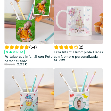
era:
es:
12.99€.
9.99€.
(64)
(2)
Taza Infantil Irrompible Hadas
% EN OFERTA
Portalápices Infantil con Foto
con Nombre personalizada
14.99
€
personalizado
El
El
12.99
€
9.99
€
precio
precio
original
actual
era:
es:
12.99€.
9.99€.