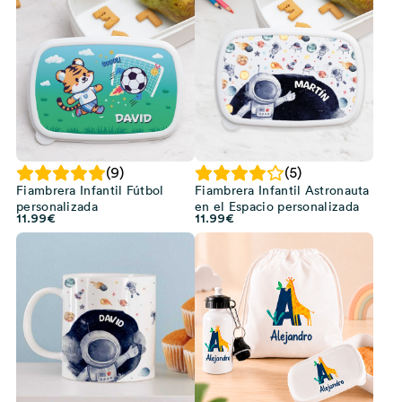
era:
es:
17.99€.
10.99€.
(9)
(5)
Fiambrera Infantil Fútbol
Fiambrera Infantil Astronauta
personalizada
en el Espacio personalizada
11.99
€
11.99
€