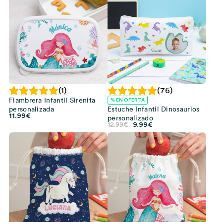
12.99€.
9.99€.
17.99€.
10.99€.
(1)
(76)
Fiambrera Infantil Sirenita
% EN OFERTA
personalizada
Estuche Infantil Dinosaurios
11.99
€
personalizado
El
El
12.99
€
9.99
€
precio
precio
original
actual
era:
es:
12.99€.
9.99€.