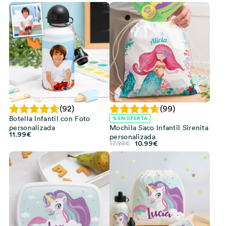
(92)
(99)
Botella Infantil con Foto
% EN OFERTA
personalizada
Mochila Saco Infantil Sirenita
11.99
€
personalizada
El
El
17.99
€
10.99
€
precio
precio
original
actual
era:
es:
17.99€.
10.99€.