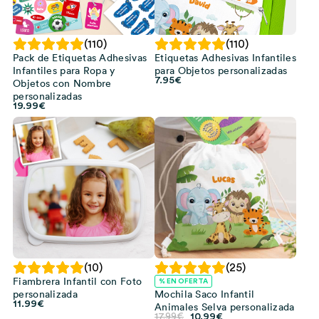
(110)
(110)
Pack de Etiquetas Adhesivas
Etiquetas Adhesivas Infantiles
Infantiles para Ropa y
para Objetos personalizadas
7.95
€
Objetos con Nombre
personalizadas
19.99
€
(10)
(25)
Fiambrera Infantil con Foto
% EN OFERTA
personalizada
Mochila Saco Infantil
11.99
€
Animales Selva personalizada
El
El
17.99
€
10.99
€