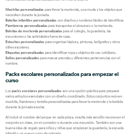
Mochilas personalizadas
para llevar la merienda, una muda y los objetos que
necesiten durante la jornada.
Botellas infantiles personalizadas
con diseños y nombres fáciles de identificar.
Fiambreras personalizadas
para transportar el almuerzo o la merienda.
Bolsitas de merienda personalizadas
para el colegio, la guardería, las
excursiones o las actividades fuera de casa.
Estuches personalizados
para organizar lápices, pinturas, bolígrafos y otros
útiles escolares.
Etiquetas personalizadas
para identificar ropa y objetos de uso cotidiano.
Sellos personalizados
para marcar prendas y diferentes pertenencias con el
nombre.
Packs escolares personalizados para empezar el
curso
Los
packs escolares personalizados
son una opción práctica para preparar
varios artículos esenciales con un diseño coordinado. Estos conjuntos reúnen
mochila, fiambrera y botella personalizadas para llevar la merienda y la bebida
durante la jornada escolar.
Al incluir el nombre del peque en cada pieza, resulta más sencillo reconocer el
conjunto en clase, en el comedor o durante una excursión. También son una
buena idea de regalo para niños y niñas que empiezan la guardería, la escuela
infantil o un nuevo curso de primaria.