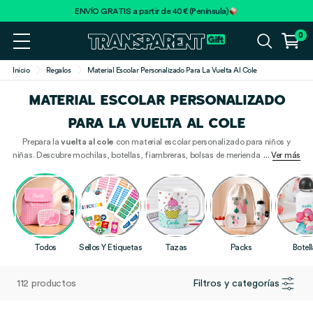
ENVÍO GRATIS a partir de 40€ (Península)
0
Inicio
Regalos
Material Escolar Personalizado Para La Vuelta Al Cole
MATERIAL ESCOLAR PERSONALIZADO
PARA LA VUELTA AL COLE
Prepara la
vuelta al cole
con material escolar personalizado para niños y
niñas. Descubre mochilas, botellas, fiambreras, bolsas de merienda, estuches,
... Ver más
etiquetas, sellos y packs escolares con nombre, inicial, foto o diseños
infantiles para la guardería, la escuela infantil y el colegio.
Todos
Sellos Y Etiquetas
Tazas
Packs
Botel
112 productos
Filtros y categorías