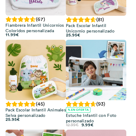
(67)
(81)
Fiambrera Infantil Unicornios
Pack Escolar Infantil
Coloridos personalizada
Unicornio personalizado
11.99
€
25.95
€
(45)
(93)
Pack Escolar Infantil Animales
% EN OFERTA
Selva personalizado
Estuche Infantil con Foto
25.95
€
personalizado
El
El
12.99
€
9.99
€
precio
precio
original
actual