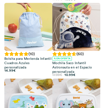
precio
precio
original
actual
era:
es:
17.99€.
10.99€.
(10)
(60)
Bolsita para Merienda Infantil
% EN OFERTA
Cuadros Azules
Mochila Saco Infantil
personalizada
Astronauta en el Espacio
14.99
€
personalizada
El
El
17.99
€
10.99
€
precio
precio
original
actual
era:
es:
17.99€.
10.99€.