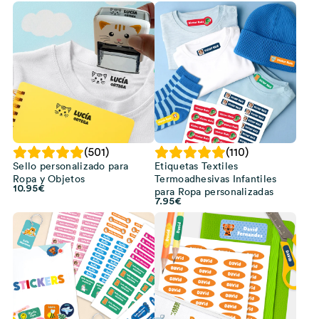
(501)
(110)
Sello personalizado para
Etiquetas Textiles
Ropa y Objetos
Termoadhesivas Infantiles
10.95
€
para Ropa personalizadas
7.95
€