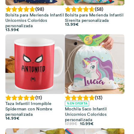
(98)
(58)
Bolsita para Merienda Infantil
Bolsita para Merienda Infantil
Unicornios Coloridos
Sirenita personalizada
13.99
€
personalizada
13.99
€
(11)
(13)
Taza Infantil Irrompible
% EN OFERTA
Spiderman con Nombre
Mochila Saco Infantil
personalizada
Unicornios Coloridos
14.99
€
personalizada
El
El
17.99
€
10.99
€
precio
precio
original
actual