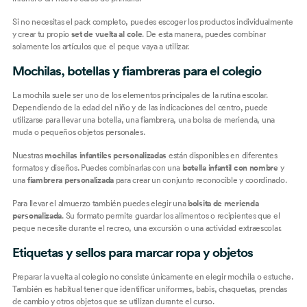
Si no necesitas el pack completo, puedes escoger los productos individualmente
y crear tu propio
set de vuelta al cole
. De esta manera, puedes combinar
solamente los artículos que el peque vaya a utilizar.
Mochilas, botellas y fiambreras para el colegio
La mochila suele ser uno de los elementos principales de la rutina escolar.
Dependiendo de la edad del niño y de las indicaciones del centro, puede
utilizarse para llevar una botella, una fiambrera, una bolsa de merienda, una
muda o pequeños objetos personales.
Nuestras
mochilas infantiles personalizadas
están disponibles en diferentes
formatos y diseños. Puedes combinarlas con una
botella infantil con nombre
y
una
fiambrera personalizada
para crear un conjunto reconocible y coordinado.
Para llevar el almuerzo también puedes elegir una
bolsita de merienda
personalizada
. Su formato permite guardar los alimentos o recipientes que el
peque necesite durante el recreo, una excursión o una actividad extraescolar.
Etiquetas y sellos para marcar ropa y objetos
Preparar la vuelta al colegio no consiste únicamente en elegir mochila o estuche.
También es habitual tener que identificar uniformes, babis, chaquetas, prendas
de cambio y otros objetos que se utilizan durante el curso.