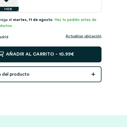
+10€
trega el
martes, 11 de agosto
.
Haz tu pedido antes de
inutos.
Actualizar ubicación
adrid
AÑADIR AL CARRITO -
10.99€
n del producto
s