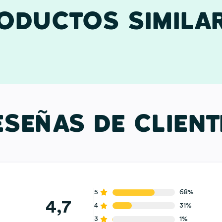
ODUCTOS SIMILA
ESEÑAS DE CLIENT
5
68%
4,7
4
31%
3
1%