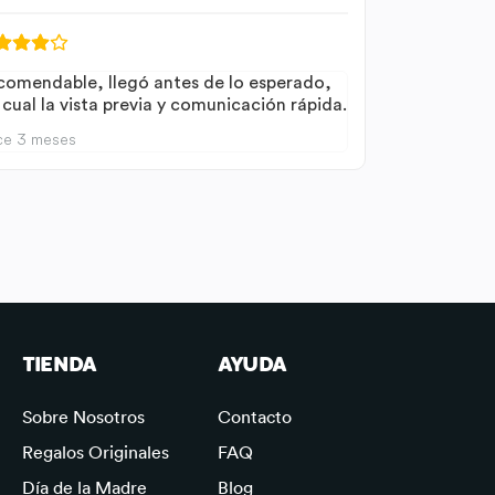
comendable, llegó antes de lo esperado,
 cual la vista previa y comunicación rápida.
ce 3 meses
TIENDA
AYUDA
Sobre Nosotros
Contacto
Regalos Originales
FAQ
Día de la Madre
Blog