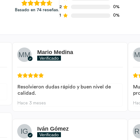
2
0%
Basado en 74 reseñas.
1
0%
Mario Medina
Verificado
Resolvieron dudas rápido y buen nivel de
Mu
calidad.
pr
Hace 3 meses
Ha
Iván Gómez
Verificado