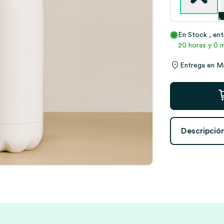
En Stock
, en
20 horas y 0 m
Entrega en
M
Botella
para
Profes
con
Descripció
Ranitas
y
Nombres
personalizado
cantidad