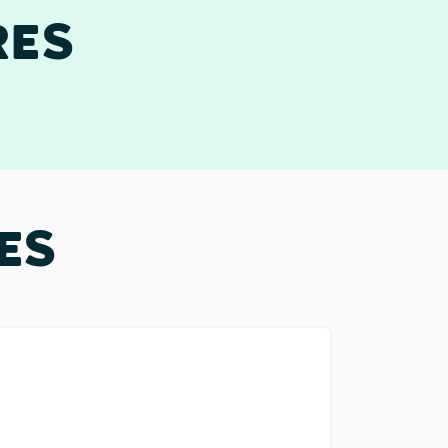
RES
ES