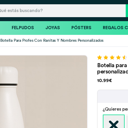
S
FELPUDOS
JOYAS
PÓSTERS
REGALOS 
Botella Para Profes Con Ranitas Y Nombres Personalizados
Valorado con
74
Botella par
4.66
de 5 en
personaliza
base a
valoraciones
10.99€
de clientes
¿Quieres pe