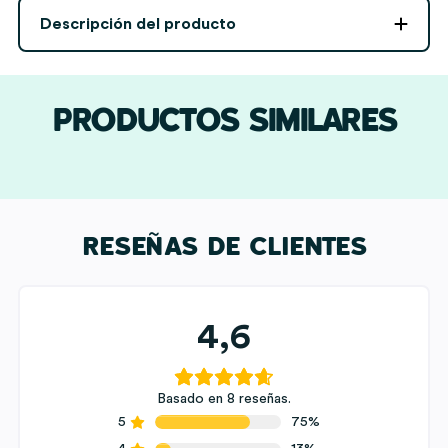
Manos
Descripción del producto
Colores
con
Nombres
y
PRODUCTOS SIMILARES
Texto
personalizada
cantidad
RESEÑAS DE CLIENTES
4,6
Basado en 8 reseñas.
5
75%