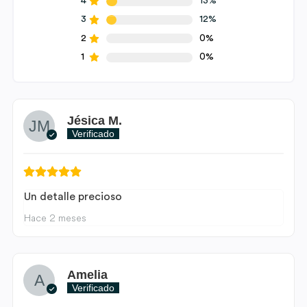
4
13%
3
12%
2
0%
1
0%
Jésica M.
Verificado
Un detalle precioso
Hace 2 meses
Amelia
Verificado