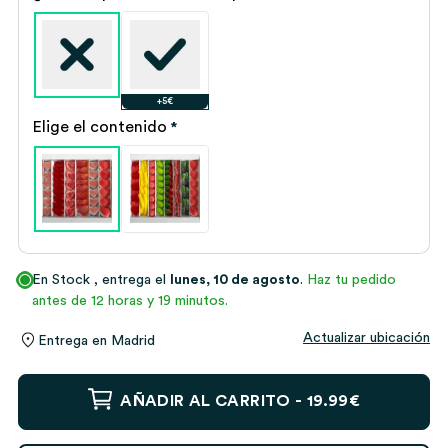
+5€
Elige el contenido
*
En Stock
, entrega el
lunes, 10 de agosto
.
Haz tu pedido
antes de 12 horas y 19 minutos.
Actualizar ubicación
Entrega en
Madrid
Caja
AÑADIR AL CARRITO -
19.99€
de
Dulces