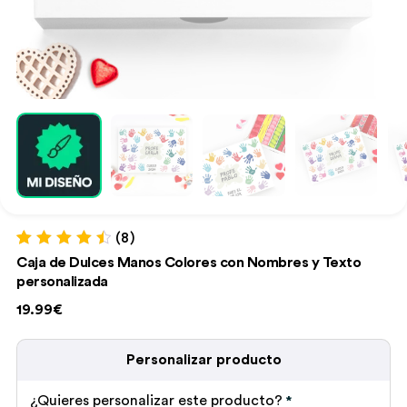
(8)
Valorado con
8
Caja de Dulces Manos Colores con Nombres y Texto
4.63
de 5 en
personalizada
base a
valoraciones
19.99€
de clientes
Personalizar producto
¿Quieres personalizar este producto?
*