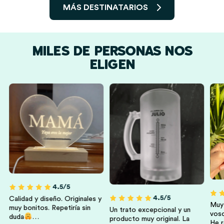
MÁS DESTINATARIOS
MILES DE PERSONAS NOS
ELIGEN
Hombres
Mujeres
Hermanos Y
Amigas Y Amigos
Hermanas
4.5/5
4.5/5
Calidad y diseño. Originales y
Muy 
l
muy bonitos. Repetiría sin
Un trato excepcional y un
voso
duda
…
producto muy original. La
He r