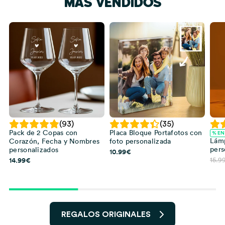
MÁS VENDIDOS
(93)
(35)
Pack de 2 Copas con
Placa Bloque Portafotos con
% EN
Lámp
Corazón, Fecha y Nombres
foto personalizada
pers
personalizados
10.99
€
14.99
€
15.9
REGALOS ORIGINALES