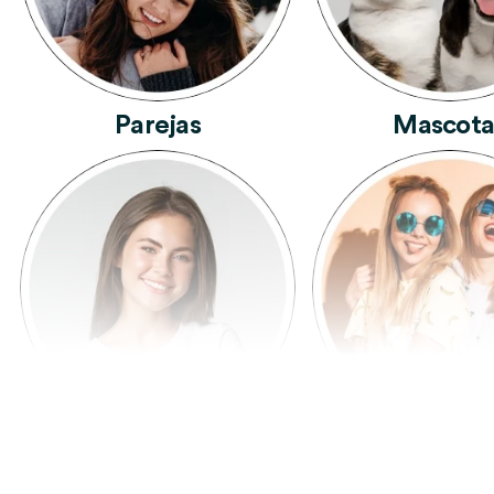
Parejas
Mascota
Mujeres
Amigas Y A