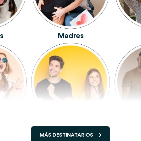
s
Madres
migos
Hermanos Y Hermanas
MÁS DESTINATARIOS