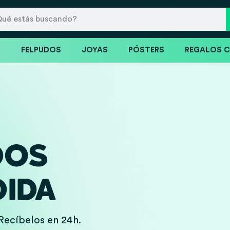
S
FELPUDOS
JOYAS
PÓSTERS
REGALOS 
DOS
IDA
Recíbelos en 24h.