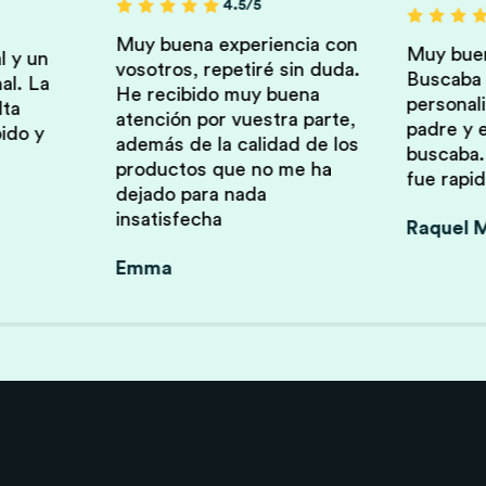
4.5/5
Muy buena experiencia con
Muy buen
l y un
vosotros, repetiré sin duda.
Buscaba u
al. La
He recibido muy buena
personali
lta
atención por vuestra parte,
padre y 
ido y
además de la calidad de los
buscaba.
productos que no me ha
fue rapid
dejado para nada
insatisfecha
Raquel M
Emma