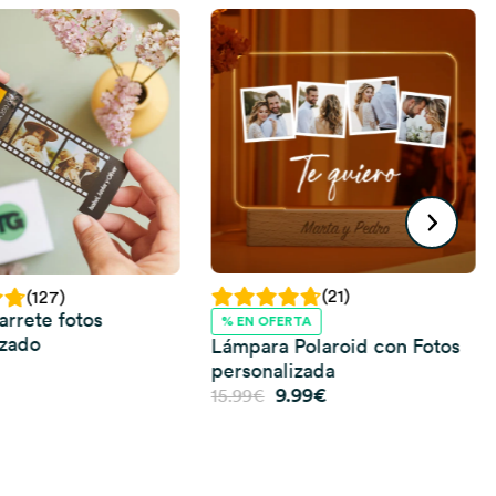
(21)
(127)
arrete fotos
% EN OFERTA
izado
Lámpara Polaroid con Fotos
personalizada
El
El
9.99
€
15.99
€
precio
precio
original
actual
era:
es:
15.99€.
9.99€.