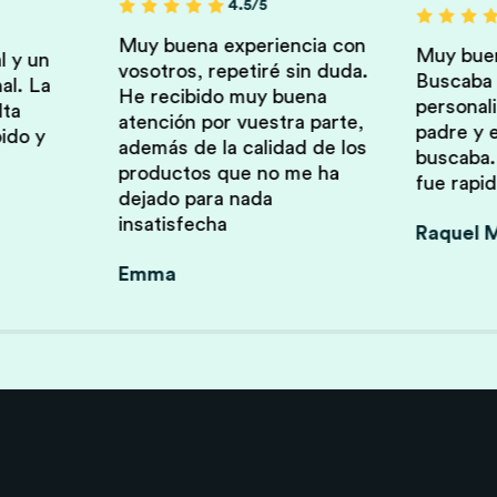
4.5/5
Muy buena experiencia con
Muy buen
l y un
vosotros, repetiré sin duda.
Buscaba u
al. La
He recibido muy buena
personali
lta
atención por vuestra parte,
padre y 
ido y
además de la calidad de los
buscaba.
productos que no me ha
fue rapid
dejado para nada
insatisfecha
Raquel M
Emma