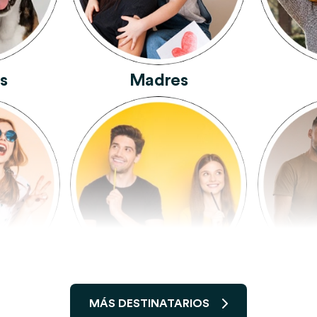
s
Madres
migos
Hermanos Y Hermanas
MÁS DESTINATARIOS