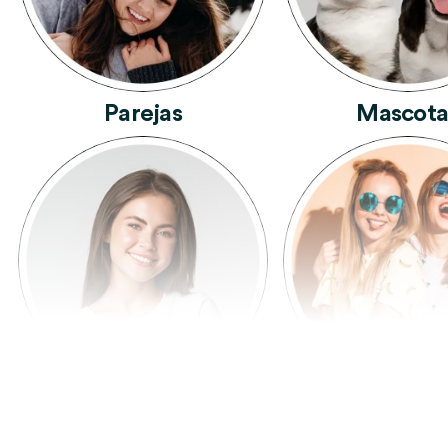
Parejas
Mascota
Mujeres
Amigas Y A