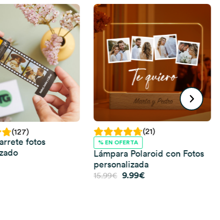
(21)
(127)
arrete fotos
% EN OFERTA
izado
Lámpara Polaroid con Fotos
personalizada
El
El
9.99
€
15.99
€
precio
precio
original
actual
era:
es:
15.99€.
9.99€.