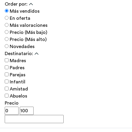
Order por:
Más vendidos
En oferta
Más valoraciones
Precio (Más bajo)
Precio (Más alto)
Novedades
Destinatario:
Madres
Padres
Parejas
Infantil
Amistad
Abuelos
Precio