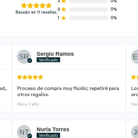
3
0%
2
0%
Basado en 11 reseñas.
1
0%
Sergio Ramos
Verificado
ad,
Proceso de compra muy fluido; repetiré para
Lo
otros regalos.
arc
Hace 1 año
Hac
Nuria Torres
Verificado