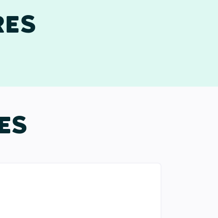
RES
ES