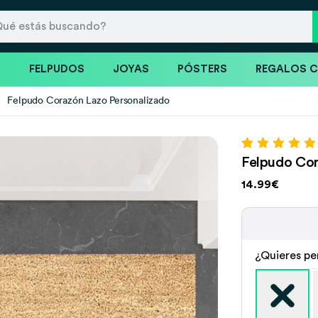
S
FELPUDOS
JOYAS
PÓSTERS
REGALOS 
Felpudo Corazón Lazo Personalizado
Valorado con
11
Felpudo Cor
5.00
de 5 en
base a
14.99€
valoraciones
de clientes
¿Quieres pe