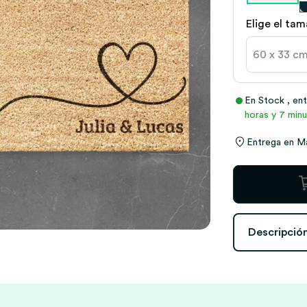
Elige el ta
En Stock
, en
horas y 7 minu
Entrega en
M
Felpudo
Corazón
Lazo
personalizado
Descripció
cantidad