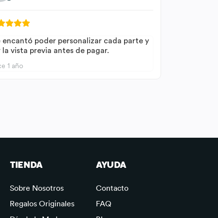
 encantó poder personalizar cada parte y
 la vista previa antes de pagar.
e 1 año
TIENDA
AYUDA
Sobre Nosotros
Contacto
Regalos Originales
FAQ