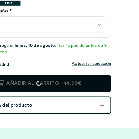
+15€
maño
*
trega el
lunes, 10 de agosto
.
Haz tu pedido antes de 9
tos.
Actualizar ubicación
adrid
AÑADIR AL CARRITO -
14.99€
n del producto