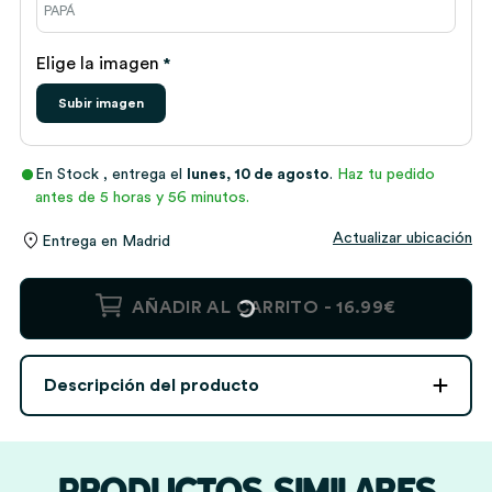
Elige la imagen
*
Subir imagen
En Stock
, entrega el
lunes, 10 de agosto
.
Haz tu pedido
antes de 5 horas y 56 minutos.
Actualizar ubicación
Entrega en
Madrid
Jarra
AÑADIR AL CARRITO -
16.99€
de
Cerveza
100%
Descripción del producto
Sin
Conservantes
personalizada
cantidad