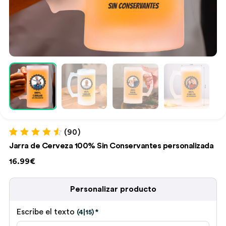
(90)
Valorado con
90
Jarra de Cerveza 100% Sin Conservantes personalizada
4.68
de 5 en
base a
16.99€
valoraciones
de clientes
Personalizar producto
Escribe el texto
(4|15)
*