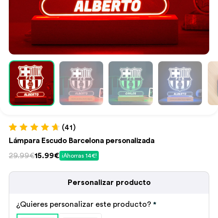
(41)
Valorado con
41
Lámpara Escudo Barcelona personalizada
4.83
de 5 en
base a
El
El
29.99€
15.99€
¡Ahorras 14€!
valoraciones
precio
precio
de clientes
original
actual
Personalizar producto
era:
es:
29.99€.
15.99€.
¿Quieres personalizar este producto?
*