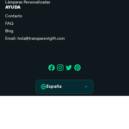
Lámparas Personalizadas
AYUDA
Contacto
FAQ
Blog
Email: hola@transparentgift.com
España
España
Aviso legal
France
Condiciones generales de contratación
Italia
Derecho de desistimiento