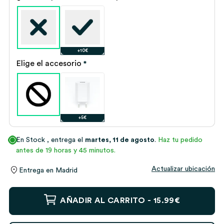
+10€
Elige el accesorio
*
+5€
En Stock
, entrega el
martes, 11 de agosto
.
Haz tu pedido
antes de 19 horas y 45 minutos.
Actualizar ubicación
Entrega en
Madrid
Lámpara
AÑADIR AL CARRITO -
15.99€
Mamá
con