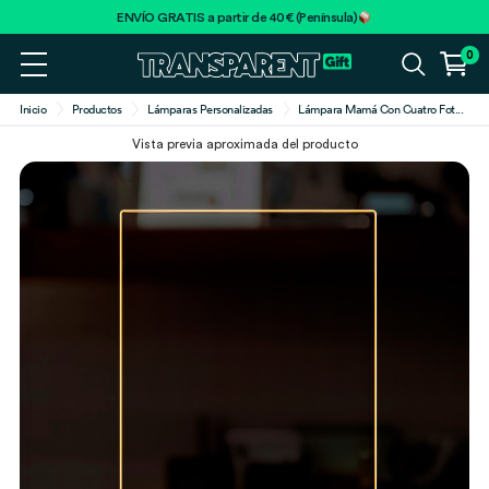
ENVÍO GRATIS a partir de 40€ (Península)
0
Inicio
Productos
Lámparas Personalizadas
Lámpara Mamá Con Cuatro Fot
...
Vista previa aproximada del producto