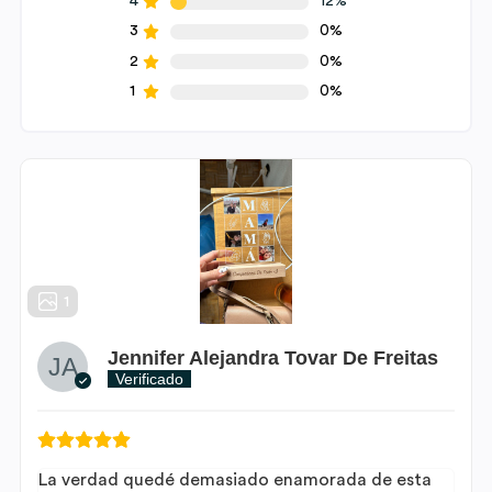
4
12%
3
0%
2
0%
1
0%
1
Jennifer Alejandra Tovar De Freitas
Verificado
La verdad quedé demasiado enamorada de esta