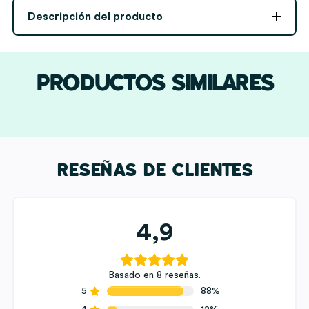
Cuatro
Descripción del producto
Fotos
y
Siluetas
personalizada
PRODUCTOS SIMILARES
cantidad
RESEÑAS DE CLIENTES
4,9
Basado en 8 reseñas.
5
88%