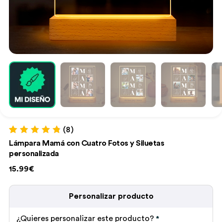
(8)
Valorado con
8
Lámpara Mamá con Cuatro Fotos y Siluetas
4.88
de 5 en
personalizada
base a
valoraciones
15.99€
de clientes
Personalizar producto
¿Quieres personalizar este producto?
*