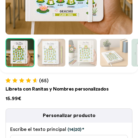
(65)
Valorado con
65
Libreta con Ranitas y Nombres personalizados
4.78
de 5 en
base a
15.99€
valoraciones
de clientes
Personalizar producto
Escribe el texto principal
(14|20)
*