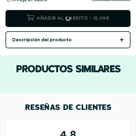
Libreta
AÑADIR AL CARRITO -
15.99€
con
Ranitas
y
Descripción del producto
Nombres
personalizados
cantidad
PRODUCTOS SIMILARES
RESEÑAS DE CLIENTES
4,8