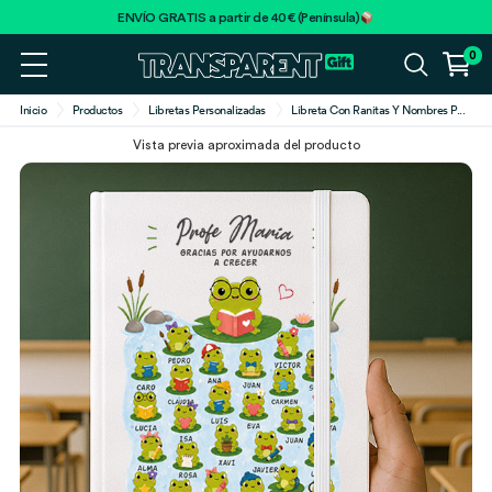
ENVÍO GRATIS a partir de 40€ (Península)
0
Inicio
Productos
Libretas Personalizadas
Libreta Con Ranitas Y Nombres P
...
Vista previa aproximada del producto