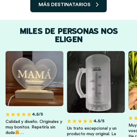
MÁS DESTINATARIOS
MILES DE PERSONAS NOS
ELIGEN
Hombres
Mujeres
Hermanos Y
Amigas Y Amigos
Hermanas
4.5/5
4.5/5
Calidad y diseño. Originales y
Muy 
l
muy bonitos. Repetiría sin
Un trato excepcional y un
voso
duda
…
producto muy original. La
He r