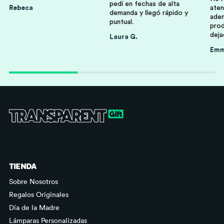
pedí en fechas de alta
Rebeca
aten
demanda y llegó rápido y
adem
puntual.
prod
deja
Laura G.
Em
Familia
Niños Y Niñas
Abuelos Y Abuelas
Profesores
TIENDA
Sobre Nosotros
Regalos Originales
Día de la Madre
Lámparas Personalizadas