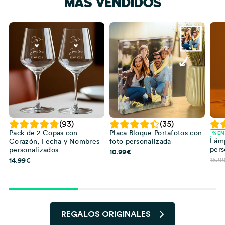
MÁS VENDIDOS
(93)
(35)
Pack de 2 Copas con
Placa Bloque Portafotos con
% EN
Lámp
Corazón, Fecha y Nombres
foto personalizada
pers
personalizados
10.99
€
14.99
€
15.9
REGALOS ORIGINALES