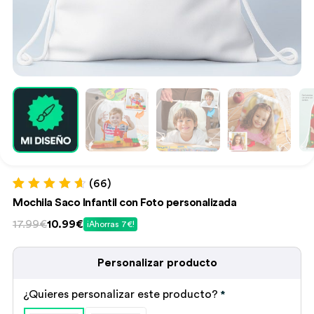
(66)
Valorado con
66
Mochila Saco Infantil con Foto personalizada
4.76
de 5 en
base a
El
El
17.99€
10.99€
¡Ahorras 7€!
valoraciones
precio
precio
de clientes
original
actual
Personalizar producto
era:
es:
17.99€.
10.99€.
¿Quieres personalizar este producto?
*