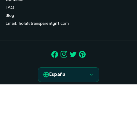
FAQ
Blog
Email: hola@transparentgift.com
España
España
Aviso legal
France
Condiciones generales de contratación
Italia
Derecho de desistimiento
Política de Cookies
Deutschland
Política de Privacidad