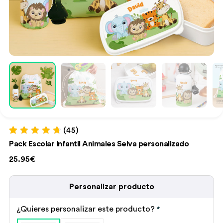
(45)
Valorado con
45
Pack Escolar Infantil Animales Selva personalizado
4.84
de 5 en
base a
25.95€
valoraciones
de clientes
Personalizar producto
¿Quieres personalizar este producto?
*