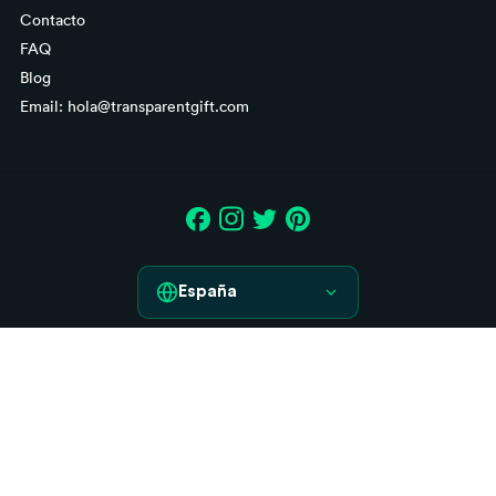
Contacto
FAQ
Blog
Email: hola@transparentgift.com
España
España
Aviso legal
France
Condiciones generales de contratación
Italia
Derecho de desistimiento
Política de Cookies
Deutschland