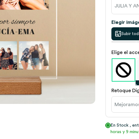
Elegir imág
Subir tod
Elige el ac
Retoque Dig
En Stock
, en
horas y 9 minu