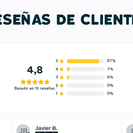
ESEÑAS DE CLIENT
5
87%
4,8
4
7%
3
6%
2
0%
Basado en 15 reseñas.
1
0%
Javier B.