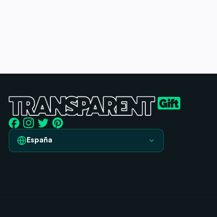
España
España
France
Italia