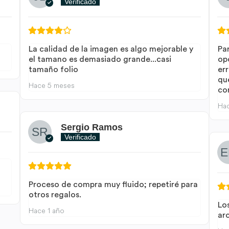
Verificado
La calidad de la imagen es algo mejorable y
Pa
el tamano es demasiado grande...casi
op
tamaño folio
er
qu
Hace 5 meses
co
Ha
Sergio Ramos
Verificado
a
Proceso de compra muy fluido; repetiré para
otros regalos.
Lo
Hace 1 año
arc