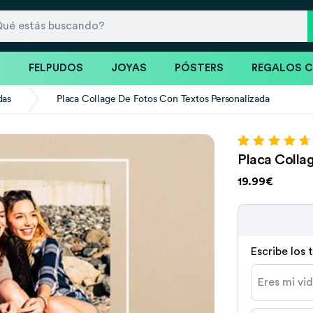
S
FELPUDOS
JOYAS
PÓSTERS
REGALOS 
das
Placa Collage De Fotos Con Textos Personalizada
Valorado con
15
Placa Colla
4.80
de 5 en
base a
19.99€
valoraciones
de clientes
Escribe los