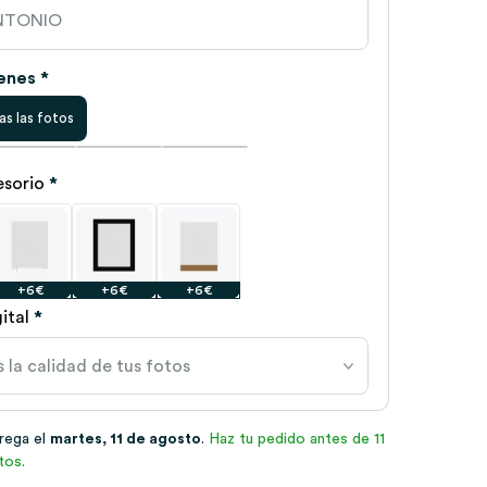
enes *
as las fotos
cesorio
*
+6€
+6€
+6€
+6€
+6€
+6€
+6€
+6€
+6€
ital
*
trega el
martes, 11 de agosto
.
Haz tu pedido antes de 11
tos.