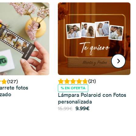
(21)
(127)
arrete fotos
% EN OFERTA
izado
Lámpara Polaroid con Fotos
personalizada
El
El
9.99
€
15.99
€
precio
precio
original
actual
era:
es:
15.99€.
9.99€.