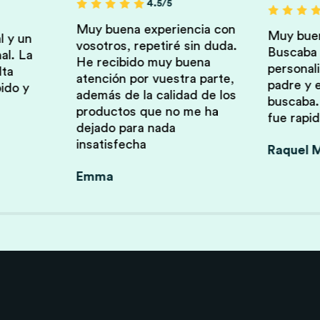
4.5/5
Muy buena experiencia con
Muy buen
l y un
vosotros, repetiré sin duda.
Buscaba u
al. La
He recibido muy buena
personali
lta
atención por vuestra parte,
padre y 
ido y
además de la calidad de los
buscaba.
productos que no me ha
fue rapid
dejado para nada
insatisfecha
Raquel M
Emma