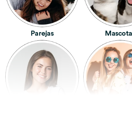
Parejas
Mascota
Mujeres
Amigas Y A