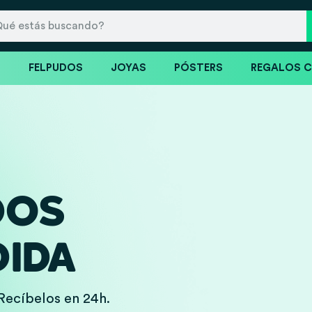
S
FELPUDOS
JOYAS
PÓSTERS
REGALOS 
DOS
IDA
Recíbelos en 24h.