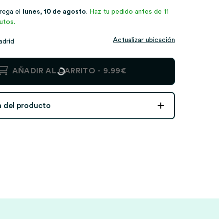
trega el
lunes, 10 de agosto
.
Haz tu pedido antes de 11
utos.
Actualizar ubicación
adrid
AÑADIR AL CARRITO -
9.99€
n del producto