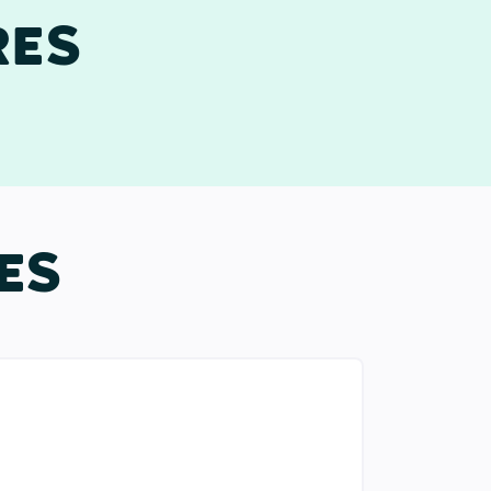
RES
ES