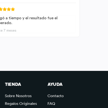
gó a tiempo y el resultado fue el
perado.
ce 7 meses
TIENDA
AYUDA
Sobre Nosotros
Contacto
Regalos Originales
FAQ