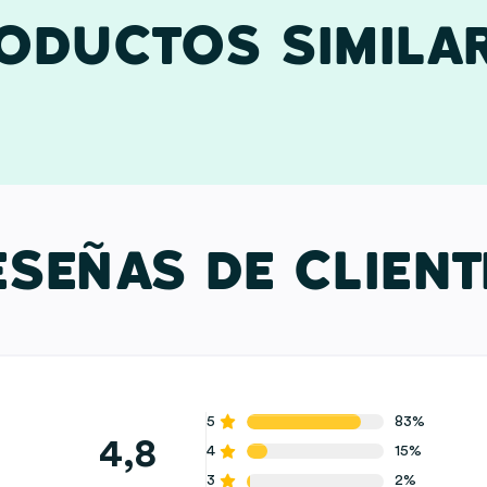
ODUCTOS SIMILA
ESEÑAS DE CLIENT
5
83%
4,8
4
15%
3
2%