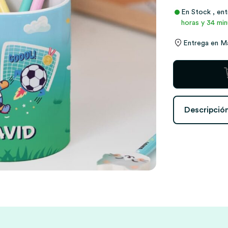
En Stock
, en
horas y 34 min
Entrega en
M
Portalápices
Infantil
Fútbol
personalizado
Descripció
cantidad