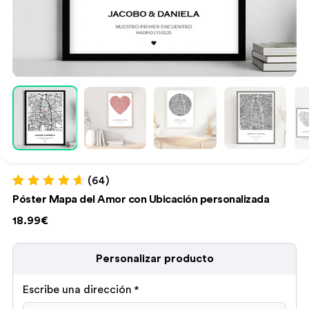
(64)
Valorado con
64
Póster Mapa del Amor con Ubicación personalizada
4.78
de 5 en
base a
18.99€
valoraciones
de clientes
Personalizar producto
Escribe una dirección
*