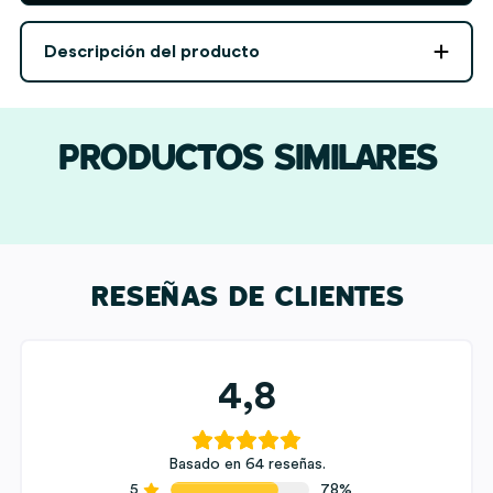
del
Amor
Descripción del producto
con
Ubicación
personalizada
cantidad
PRODUCTOS SIMILARES
RESEÑAS DE CLIENTES
4,8
Basado en 64 reseñas.
5
78%