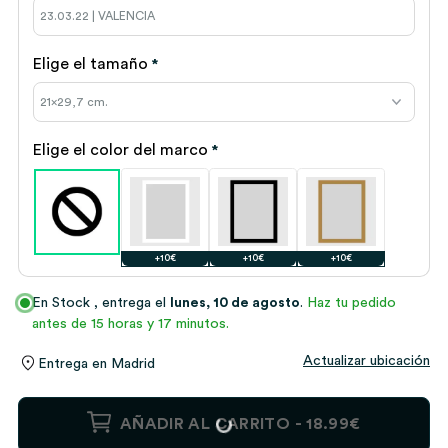
Elige el tamaño
*
Elige el color del marco
*
+10€
+10€
+10€
En Stock
, entrega el
lunes, 10 de agosto
.
Haz tu pedido
antes de 15 horas y 17 minutos.
Actualizar ubicación
Entrega en
Madrid
Póster
AÑADIR AL CARRITO -
18.99€
Mapa