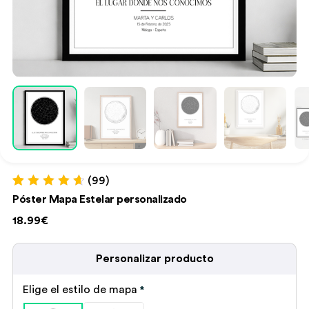
(99)
Valorado con
99
Póster Mapa Estelar personalizado
4.74
de 5 en
base a
18.99€
valoraciones
de clientes
Personalizar producto
Elige el estilo de mapa
*