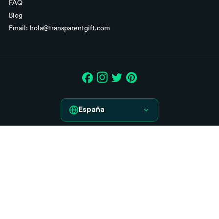
FAQ
Blog
Email: hola@transparentgift.com
España
España
Aviso legal
France
Condiciones generales de contratación
Italia
Derecho de desistimiento
Política de Cookies
Deutschland
Política de Privacidad