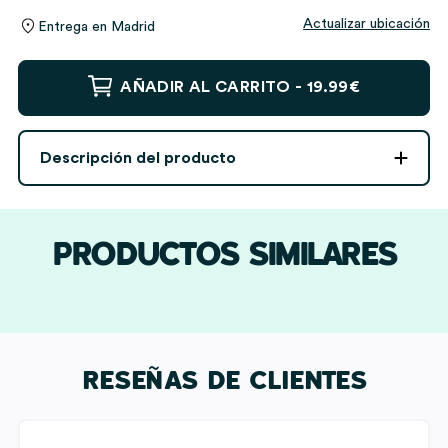
Actualizar ubicación
Entrega en
Madrid
Reloj
AÑADIR AL CARRITO -
19.99€
Despertador
con
Luz
Descripción del producto
Escudo
Rayo
Vallecano
personalizado
PRODUCTOS SIMILARES
cantidad
RESEÑAS DE CLIENTES