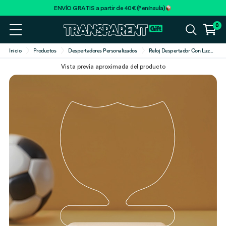
ENVÍO GRATIS a partir de 40€ (Península)
0
Inicio
Productos
Despertadores Personalizados
Reloj Despertador Con Luz
...
Vista previa aproximada del producto