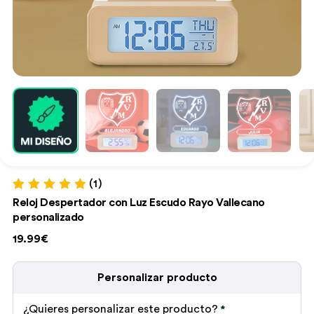
(1)
Valorado con
1
Reloj Despertador con Luz Escudo Rayo Vallecano
5.00
de 5 en
personalizado
base a
valoración de
19.99€
un cliente
Personalizar producto
¿Quieres personalizar este producto?
*