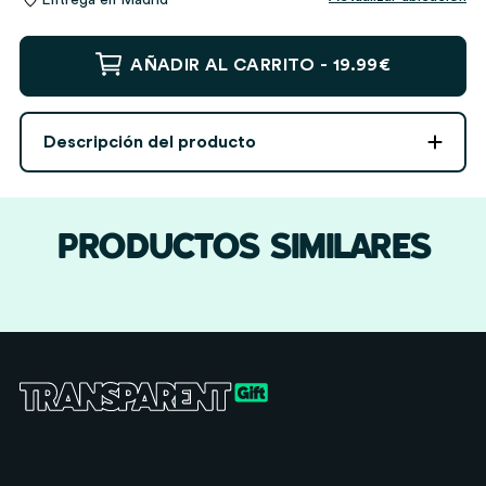
Entrega en
Madrid
Reloj
AÑADIR AL CARRITO -
19.99€
Despertador
Stitch
con
Descripción del producto
Luz
y
Nombre
personalizado
PRODUCTOS SIMILARES
cantidad