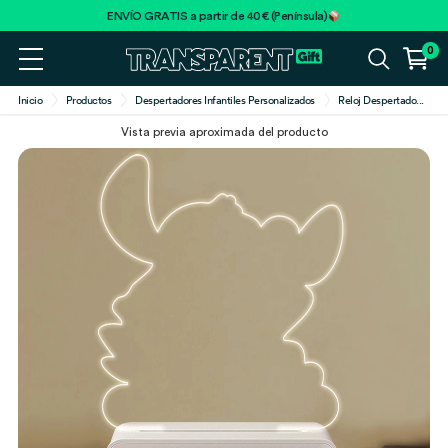
ENVÍO GRATIS a partir de 40€ (Península)
0
Inicio
Productos
Despertadores Infantiles Personalizados
Reloj Despertado
...
Vista previa aproximada del producto