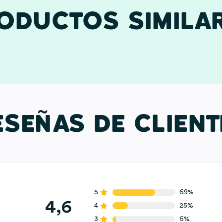
ODUCTOS SIMILA
ESEÑAS DE CLIENT
5
69%
4,6
4
25%
3
6%