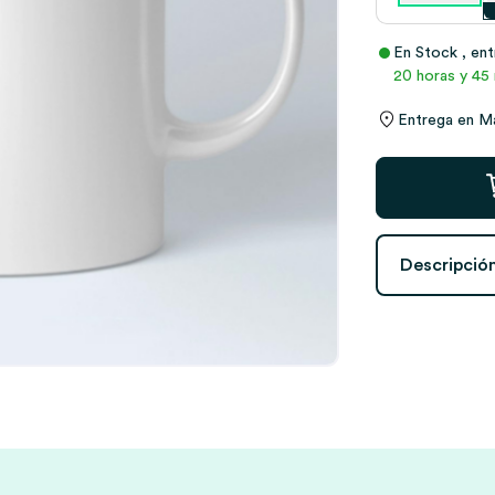
En Stock
, en
20 horas y 45 
Entrega en
M
Taza
con
Muñequitos
y
Descripció
Nombres
personalizado
cantidad