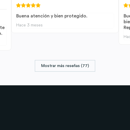
Buena atención y bien protegido.
Bu
bi
Hace 3 meses
te
Rep
.
Ha
Mostrar más reseñas (77)