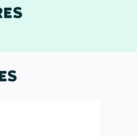
RES
ES