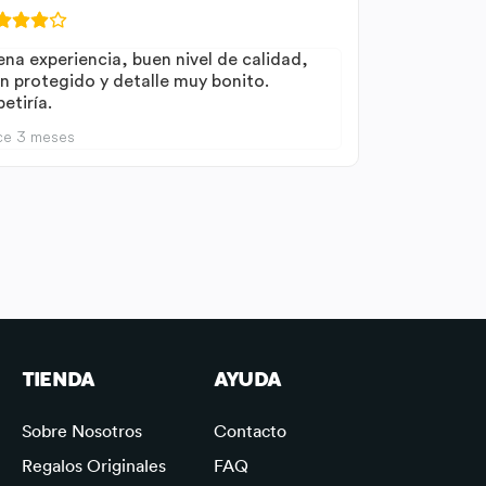
ena experiencia, buen nivel de calidad,
en protegido y detalle muy bonito.
etiría.
ce 3 meses
TIENDA
AYUDA
Sobre Nosotros
Contacto
Regalos Originales
FAQ