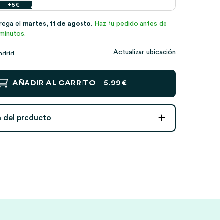
+5€
trega el
martes, 11 de agosto
.
Haz tu pedido antes de
minutos.
Actualizar ubicación
adrid
AÑADIR AL CARRITO -
5.99€
n del producto
s