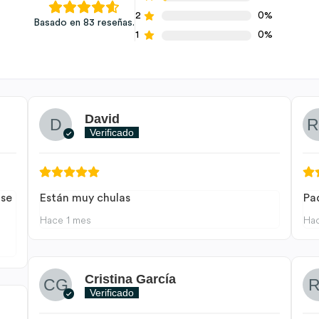
2
0%
Basado en 83 reseñas.
1
0%
David
Verificado
 se
Están muy chulas
Pa
Hace 1 mes
Ha
Cristina García
Verificado