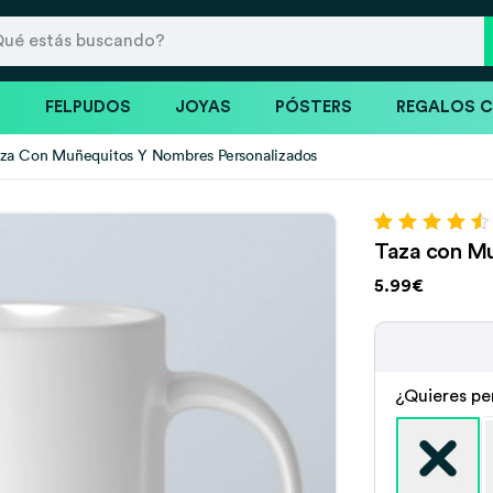
S
FELPUDOS
JOYAS
PÓSTERS
REGALOS 
za Con Muñequitos Y Nombres Personalizados
Valorado con
83
Taza con Mu
4.63
de 5 en
base a
5.99€
valoraciones
de clientes
¿Quieres pe