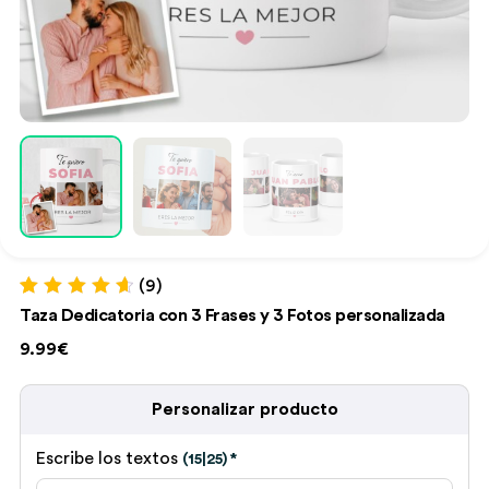
(9)
Valorado con
9
Taza Dedicatoria con 3 Frases y 3 Fotos personalizada
4.78
de 5 en
base a
9.99€
valoraciones
de clientes
Personalizar producto
Escribe los textos
(15|25)
*