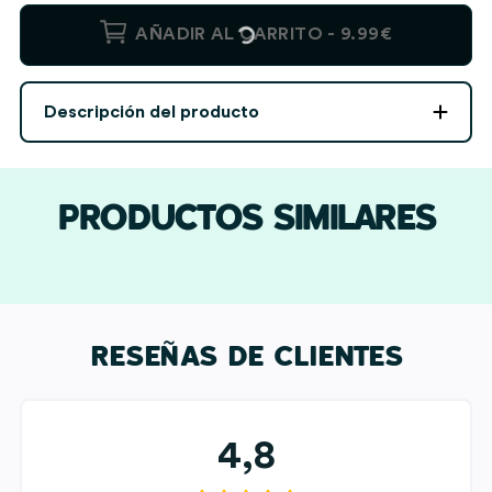
Taza
AÑADIR AL CARRITO -
9.99€
Dedicatoria
con
3
Descripción del producto
Frases
y
3
Fotos
PRODUCTOS SIMILARES
personalizada
cantidad
RESEÑAS DE CLIENTES
4,8