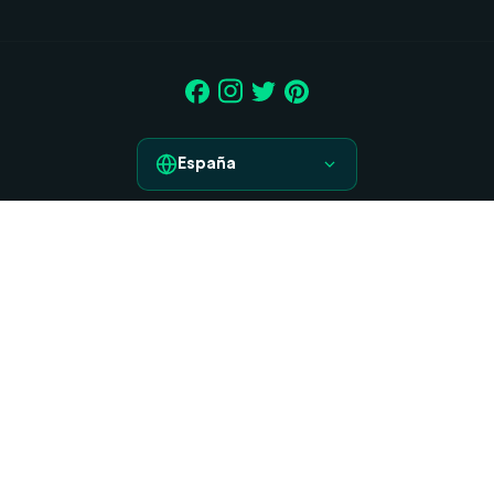
España
España
Aviso legal
France
Condiciones generales de contratación
Italia
Derecho de desistimiento
Política de Cookies
Deutschland
Política de Privacidad
Portugal
Copyright © 2026 | TRANSPARENT GIFT S.L.U.