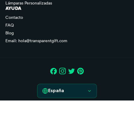
Lámparas Personalizadas
AYUDA
Contacto
FAQ
Blog
Email: hola@transparentgift.com
España
España
Aviso legal
France
Condiciones generales de contratación
Italia
Derecho de desistimiento