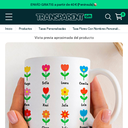
ENVÍO GRATIS a partir de 40€ (Península)
0
Inicio
Productos
Tazas Personalizadas
Taza Flores Con Nombres Personali
...
Vista previa aproximada del producto