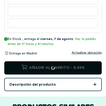
En Stock
, entrega el
viernes, 7 de agosto
.
Haz tu pedido
antes de 17 horas y 41 minutos.
Actualizar ubicación
Entrega en
Madrid
Taza
AÑADIR AL CARRITO -
9.99€
Flores
con
Nombres
Descripción del producto
personalizado
cantidad