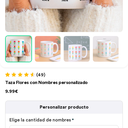
(49)
Valorado con
49
Taza Flores con Nombres personalizado
4.69
de 5 en
base a
9.99€
valoraciones
de clientes
Personalizar producto
Elige la cantidad de nombres
*