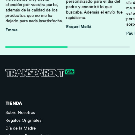
personalizado para el día del
día 
atención por vuestra parte,
padre y encontré lo que
me s
además de la calidad de los
buscaba. Además el envío fue
este
productos que no me ha
rapidísimo.
pers
dejado para nada insatisfecha
sorp
Raquel Mollá
Emma
Familia
Niños Y Niñas
Paul
Abuelos Y Abuelas
Profesores
TIENDA
Sobre Nosotros
Regalos Originales
Día de la Madre