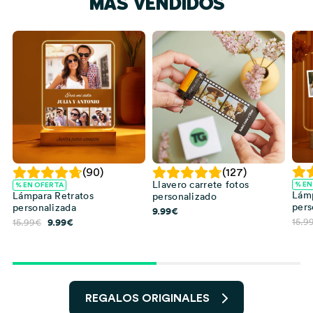
MÁS VENDIDOS
(90)
(127)
n
Llavero carrete fotos
% EN
% EN OFERTA
Lámp
Lámpara Retratos
personalizado
pers
personalizada
9.99
€
El
El
9.99
€
15.9
15.99
€
precio
precio
original
actual
era:
es:
15.99€.
9.99€.
REGALOS ORIGINALES