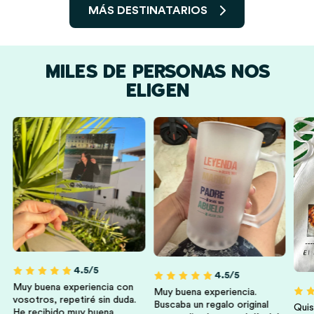
MÁS DESTINATARIOS
MILES DE PERSONAS NOS
ELIGEN
Hombres
Mujeres
Hermanos Y
Amigas Y Amigos
Hermanas
4.5/5
4.5/5
Muy buena experiencia con
Muy buena experiencia.
vosotros, repetiré sin duda.
Buscaba un regalo original
Quis
He recibido muy buena