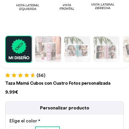
(56)
Valorado con
56
Taza Mamá Cubos con Cuatro Fotos personalizada
4.75
de 5 en
base a
9.99€
valoraciones
de clientes
Personalizar producto
Elige el color
*