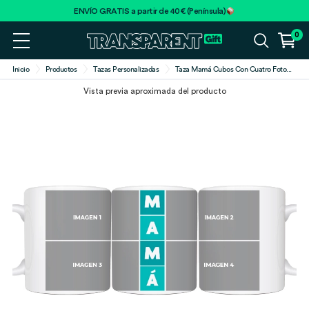
ENVÍO GRATIS a partir de 40€ (Península)
0
Inicio
Productos
Tazas Personalizadas
Taza Mamá Cubos Con Cuatro Foto
...
Vista previa aproximada del producto