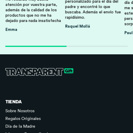
personalizado para el día del
día 
atención por vuestra parte,
padre y encontré lo que
me s
además de la calidad de los
buscaba. Además el envío fue
este
productos que no me ha
rapidísimo.
pers
dejado para nada insatisfecha
sorp
Raquel Mollá
Emma
Familia
Niños Y Niñas
Paul
Abuelos Y Abuelas
Profesores
TIENDA
Sobre Nosotros
Regalos Originales
Día de la Madre