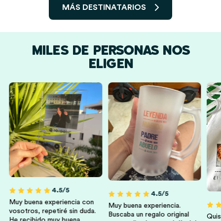
MÁS DESTINATARIOS
MILES DE PERSONAS NOS
ELIGEN
Hombres
Mujeres
Hermanos Y
Amigas Y Amigos
Hermanas
4.5/5
4.5/5
Muy buena experiencia con
Muy buena experiencia.
vosotros, repetiré sin duda.
Buscaba un regalo original
Quis
He recibido muy buena