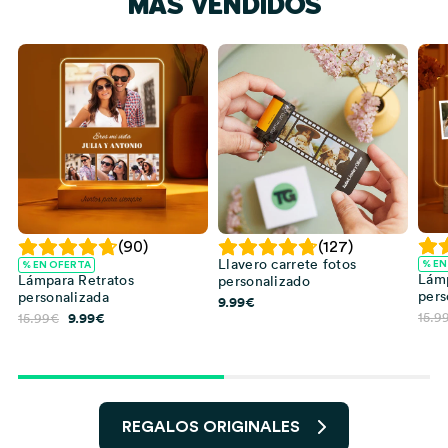
MÁS VENDIDOS
(90)
(127)
n
Llavero carrete fotos
% EN
% EN OFERTA
Lámp
Lámpara Retratos
personalizado
pers
personalizada
9.99
€
El
El
9.99
€
15.9
15.99
€
precio
precio
original
actual
era:
es:
15.99€.
9.99€.
REGALOS ORIGINALES