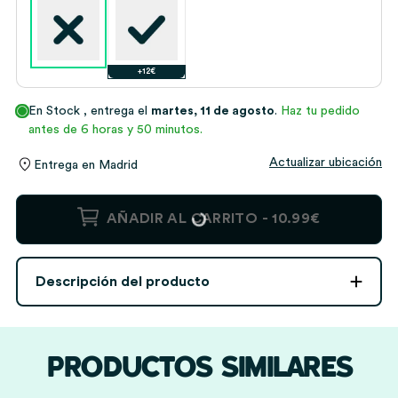
+12€
En Stock
, entrega el
martes, 11 de agosto
.
Haz tu pedido
antes de 6 horas y 50 minutos.
Actualizar ubicación
Entrega en
Madrid
Tote
AÑADIR AL CARRITO -
10.99€
Bag
Corazones
con
Descripción del producto
Nombres
personalizados
cantidad
PRODUCTOS SIMILARES