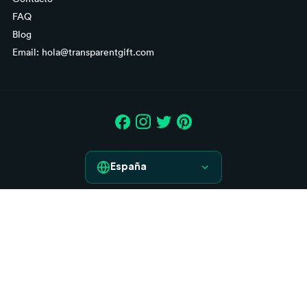
FAQ
Blog
Email: hola@transparentgift.com
España
España
Aviso legal
France
Condiciones generales de contratación
Italia
Derecho de desistimiento
Política de Cookies
Deutschland
Política de Privacidad