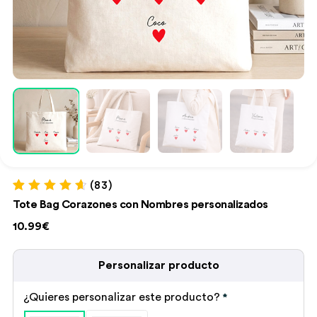
(83)
Valorado con
83
Tote Bag Corazones con Nombres personalizados
4.75
de 5 en
base a
10.99€
valoraciones
de clientes
Personalizar producto
¿Quieres personalizar este producto?
*