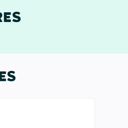
RES
ES