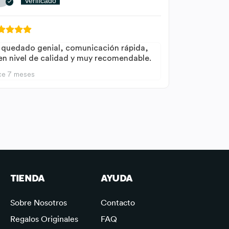
Verificado
 quedado genial, comunicación rápida,
en nivel de calidad y muy recomendable.
ce 7 meses
TIENDA
AYUDA
Sobre Nosotros
Contacto
Regalos Originales
FAQ