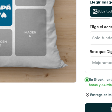
Elegir imág
Subir tod
Elige el ac
Retoque Dig
En Stock
, en
horas y 54 min
Entrega en
M
Cojín
Papá