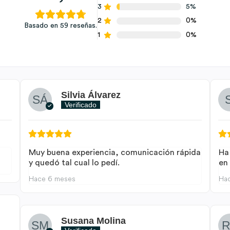
3
5%
2
0%
Basado en 59 reseñas.
1
0%
Silvia Álvarez
Verificado
Muy buena experiencia, comunicación rápida
Ha
y quedó tal cual lo pedí.
en
Hace 6 meses
Ha
Susana Molina