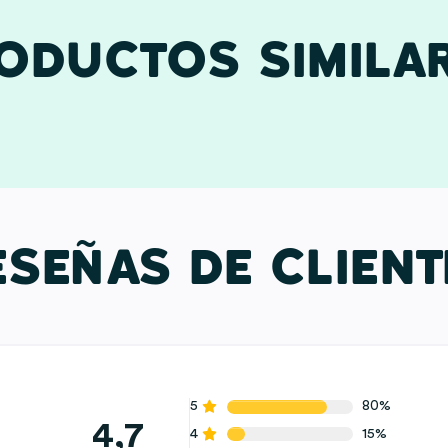
ODUCTOS SIMILA
ESEÑAS DE CLIENT
5
80%
4,7
4
15%