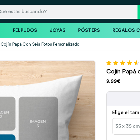
S
FELPUDOS
JOYAS
PÓSTERS
REGALOS 
Cojín Papá Con Seis Fotos Personalizado
Valorado con
59
Cojín Papá 
4.75
de 5 en
base a
9.99€
valoraciones
de clientes
Elige el ta