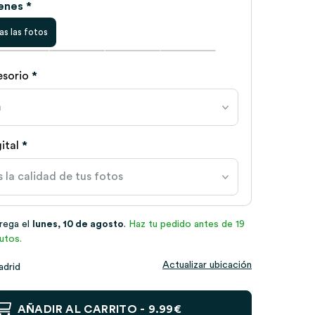
enes *
as las fotos
cesorio
*
ital
*
trega el
lunes, 10 de agosto
.
Haz tu pedido antes de 19
utos.
Actualizar ubicación
adrid
AÑADIR AL CARRITO -
9.99€