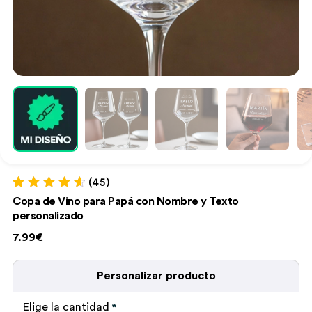
(45)
Valorado con
45
Copa de Vino para Papá con Nombre y Texto
4.71
de 5 en
personalizado
base a
valoraciones
7.99€
de clientes
Personalizar producto
Elige la cantidad
*