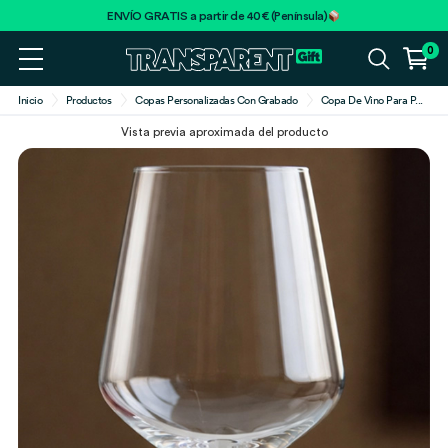
ENVÍO GRATIS a partir de 40€ (Península)
0
Inicio
Productos
Copas Personalizadas Con Grabado
Copa De Vino Para P
...
Vista previa aproximada del producto