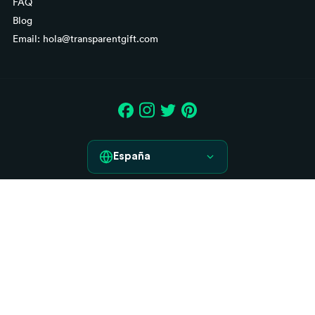
FAQ
Blog
Email: hola@transparentgift.com
España
España
Aviso legal
France
Condiciones generales de contratación
Italia
Derecho de desistimiento
Política de Cookies
Deutschland
Política de Privacidad