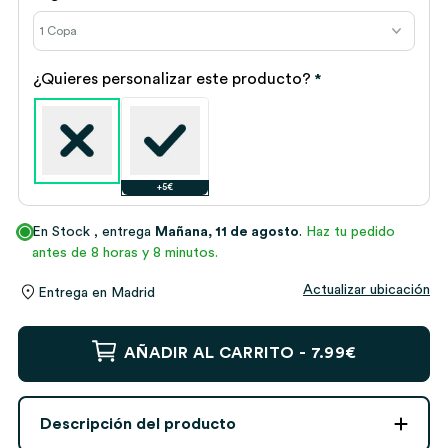
¿Quieres personalizar este producto?
*
+5€
En Stock
, entrega
Mañana, 11 de agosto
.
Haz tu pedido
antes de 8 horas y 8 minutos.
Actualizar ubicación
Entrega en
Madrid
Copa
AÑADIR AL CARRITO -
7.99€
de
Vino
para
Descripción del producto
Papá