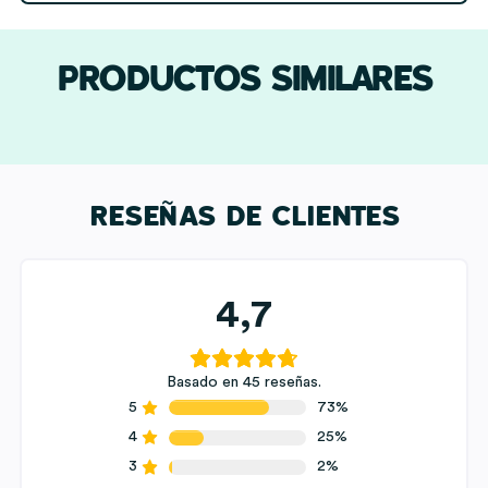
con
Nombre
y
PRODUCTOS SIMILARES
Texto
personalizado
cantidad
RESEÑAS DE CLIENTES
4,7
Basado en 45 reseñas.
5
73%
4
25%
3
2%