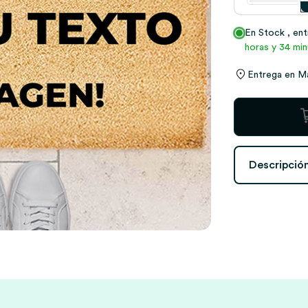
En Stock
, en
horas y 34 min
Entrega en
M
Felpudo
personalizado
con
Textos
Descripció
y
Foto
cantidad