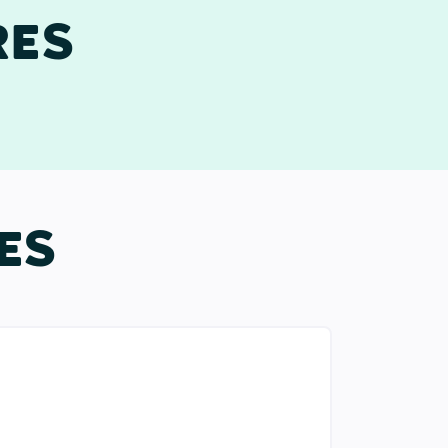
RES
ES