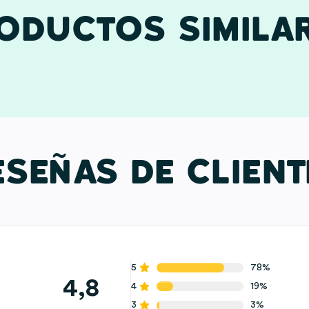
ODUCTOS SIMILA
ESEÑAS DE CLIENT
5
78%
4,8
4
19%
3
3%