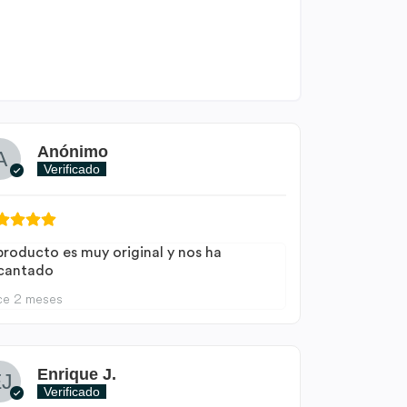
Anónimo
Verificado
 producto es muy original y nos ha
cantado
ce 2 meses
Enrique J.
Verificado