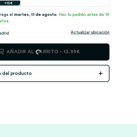
+15€
trega el
martes, 11 de agosto
.
Haz tu pedido antes de 19
utos.
Actualizar ubicación
adrid
AÑADIR AL CARRITO -
13.99€
n del producto