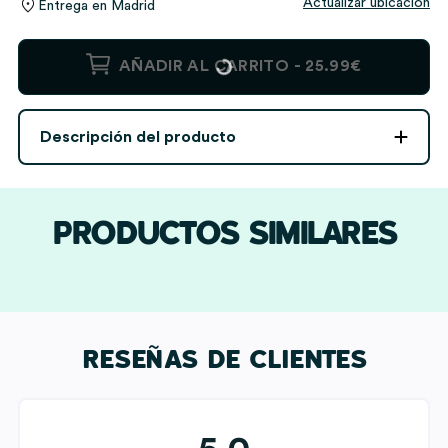
Actualizar ubicación
Entrega en
Madrid
Colgador
AÑADIR AL CARRITO -
25.99€
de
Llaves
Funkos
Descripción del producto
con
Texto
personalizado
cantidad
PRODUCTOS SIMILARES
RESEÑAS DE CLIENTES