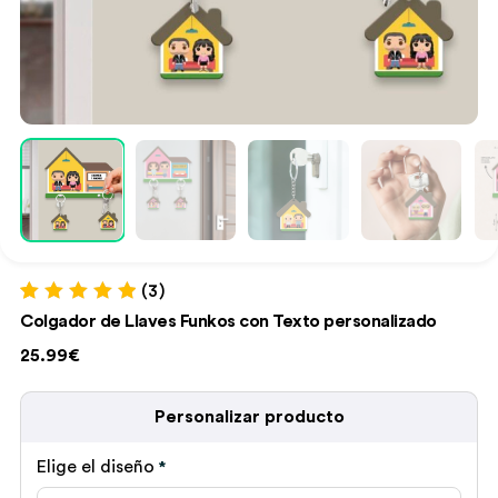
(3)
Valorado con
3
Colgador de Llaves Funkos con Texto personalizado
5.00
de 5 en
base a
25.99€
valoraciones
de clientes
Personalizar producto
Elige el diseño
*