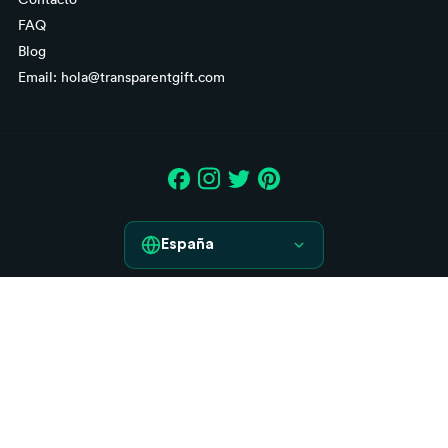
FAQ
Blog
Email: hola@transparentgift.com
España
España
Aviso legal
France
Condiciones generales de contratación
Italia
Derecho de desistimiento
Política de Cookies
Deutschland
Política de Privacidad