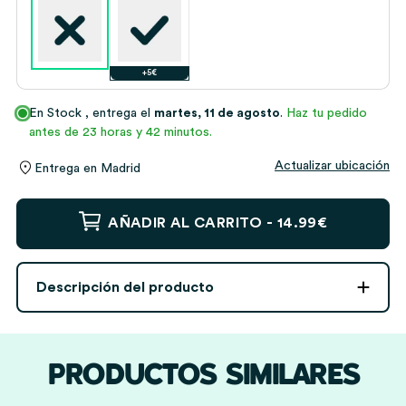
+5€
En Stock
, entrega el
martes, 11 de agosto
.
Haz tu pedido
antes de 23 horas y 42 minutos.
Actualizar ubicación
Entrega en
Madrid
Saco
AÑADIR AL CARRITO -
14.99€
de
Navidad
con
Descripción del producto
Inicial
y
Nombre
personalizado
PRODUCTOS SIMILARES
cantidad