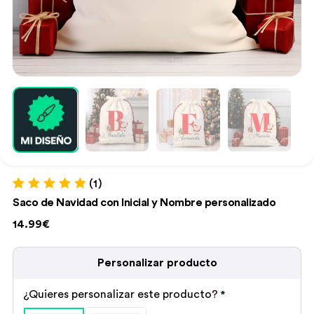
(1)
Valorado con
1
Saco de Navidad con Inicial y Nombre personalizado
5.00
de 5 en
base a
14.99€
valoración de
un cliente
Personalizar producto
¿Quieres personalizar este producto?
*