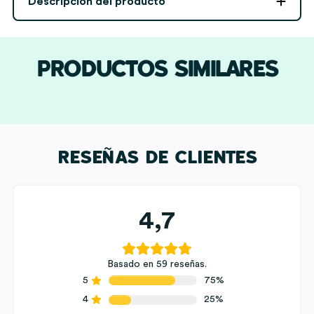
Descripción del producto
y
Texto
personalizada
cantidad
PRODUCTOS SIMILARES
RESEÑAS DE CLIENTES
4,7
Basado en 59 reseñas.
5
75%
4
25%