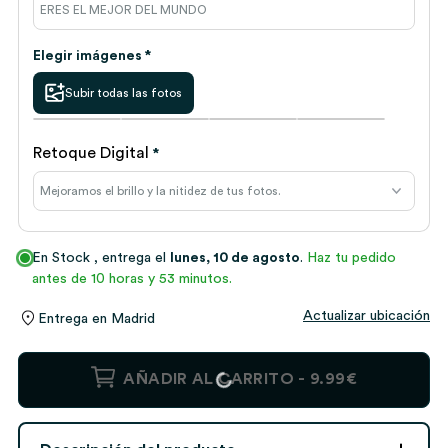
Elegir imágenes *
Subir todas las fotos
Retoque Digital
*
En Stock
, entrega el
lunes, 10 de agosto
.
Haz tu pedido
antes de 10 horas y 53 minutos.
Actualizar ubicación
Entrega en
Madrid
Taza
AÑADIR AL CARRITO -
9.99€
Papá
con
Fotos