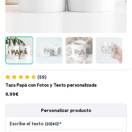
(59)
Valorado con
59
Taza Papá con Fotos y Texto personalizada
4.75
de 5 en
base a
9.99€
valoraciones
de clientes
Personalizar producto
Escribe el texto
(23|40)
*